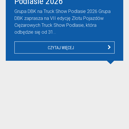
Podlasie 2026
Grupa DBK na Truck Show Podlasie 2026 Grupa
DBK zaprasza na VII edycję Zlotu Pojazdów
Ciężarowych Truck Show Podlasie, która
odbędzie się od 31…
CZYTAJ WIĘCEJ