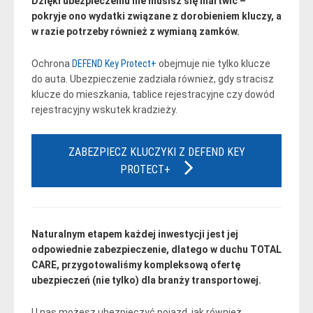
Dzięki ubezpieczeniu nie musisz się martwić –
pokryje ono wydatki związane z dorobieniem kluczy, a
w razie potrzeby również z wymianą zamków.
Ochrona
DEFEND Key Protect+
obejmuje nie tylko klucze
do auta. Ubezpieczenie zadziała również, gdy stracisz
klucze do mieszkania, tablice rejestracyjne czy dowód
rejestracyjny wskutek kradzieży.
ZABEZPIECZ KLUCZYKI Z DEFEND KEY
PROTECT+
Naturalnym etapem każdej inwestycji jest jej
odpowiednie zabezpieczenie, dlatego w duchu TOTAL
CARE, przygotowaliśmy kompleksową ofertę
ubezpieczeń (nie tylko) dla branży transportowej.
U nas możesz ubezpieczyć pojazd, jak również