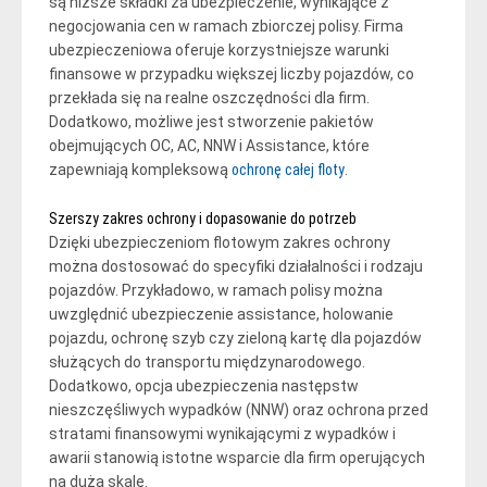
są niższe składki za ubezpieczenie, wynikające z
negocjowania cen w ramach zbiorczej polisy. Firma
ubezpieczeniowa oferuje korzystniejsze warunki
finansowe w przypadku większej liczby pojazdów, co
przekłada się na realne oszczędności dla firm.
Dodatkowo, możliwe jest stworzenie pakietów
obejmujących OC, AC, NNW i Assistance, które
zapewniają kompleksową
ochronę całej floty
.
Szerszy zakres ochrony i dopasowanie do potrzeb
Dzięki ubezpieczeniom flotowym zakres ochrony
można dostosować do specyfiki działalności i rodzaju
pojazdów. Przykładowo, w ramach polisy można
uwzględnić ubezpieczenie assistance, holowanie
pojazdu, ochronę szyb czy zieloną kartę dla pojazdów
służących do transportu międzynarodowego.
Dodatkowo, opcja ubezpieczenia następstw
nieszczęśliwych wypadków (NNW) oraz ochrona przed
stratami finansowymi wynikającymi z wypadków i
awarii stanowią istotne wsparcie dla firm operujących
na dużą skalę.