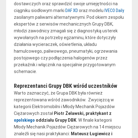
dostawczych oraz sprawdzić swoje umiejętności na
ciągniku siodłowym marki
DAF XD
oraz modelu
IVECO Daily
zasilanym paliwami alternatywnymi. Pod okiem zespołu
ekspertów z serwisów mechanicznych Grupy DBK,
młodzi zawodnicy zmagali się z diagnostyką usterek
wywołanych na potrzeby egzaminu, które dotyczyły
działania wycieraczek, oświetlenia, układu
hamulcowego, paliwowego, pneumatyki, ogrzewania
postojowego czy podłączenia halogenów przez
przekaźnik i włącznik na specjalnie przygotowanym
schemacie.
Reprezentanci Grupy DBK wśród uczestników
Warto zaznaczyć, że Grupa DBK była również
reprezentowana wśród zawodników. Zwycięzcą w
kategorii Elektromobilni i Młody Mechanik Pojazdów
Ciężarowych został
Piotr Żelawski, praktykant z
opolskiego
oddziału Grupy DBK
. W finale kategorii
Młody Mechanik Pojazdów Ciężarowych na 14 miejscu
znaleźli się nasi praktykanci:
Mateusz Ługiewicz i