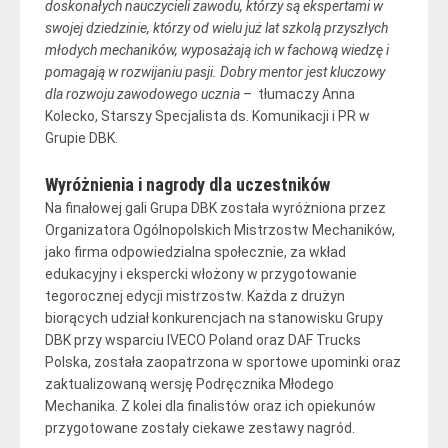
doskonałych nauczycieli zawodu, którzy są ekspertami w
swojej dziedzinie, którzy od wielu już lat szkolą przyszłych
młodych mechaników, wyposażają ich w fachową wiedzę i
pomagają w rozwijaniu pasji. Dobry mentor jest kluczowy
dla rozwoju zawodowego ucznia
– tłumaczy Anna
Kolecko, Starszy Specjalista ds. Komunikacji i PR w
Grupie DBK.
Wyróżnienia i nagrody dla uczestników
Na finałowej gali Grupa DBK została wyróżniona przez
Organizatora Ogólnopolskich Mistrzostw Mechaników,
jako firma odpowiedzialna społecznie, za wkład
edukacyjny i ekspercki włożony w przygotowanie
tegorocznej edycji mistrzostw. Każda z drużyn
biorących udział konkurencjach na stanowisku Grupy
DBK przy wsparciu IVECO Poland oraz DAF Trucks
Polska, została zaopatrzona w sportowe upominki oraz
zaktualizowaną wersję Podręcznika Młodego
Mechanika. Z kolei dla finalistów oraz ich opiekunów
przygotowane zostały ciekawe zestawy nagród.