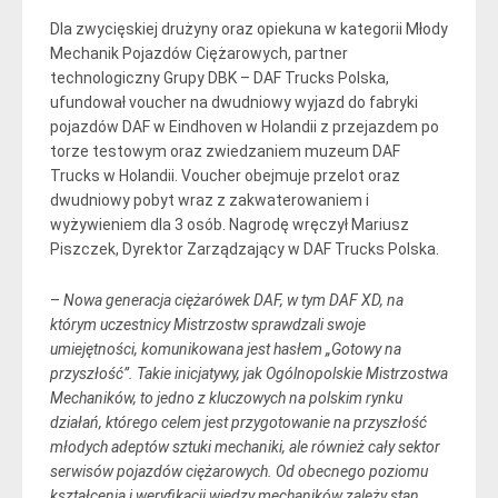
Dla zwycięskiej drużyny oraz opiekuna w kategorii Młody
Mechanik Pojazdów Ciężarowych, partner
technologiczny Grupy DBK – DAF Trucks Polska,
ufundował voucher na dwudniowy wyjazd do fabryki
pojazdów DAF w Eindhoven w Holandii z przejazdem po
torze testowym oraz zwiedzaniem muzeum DAF
Trucks w Holandii. Voucher obejmuje przelot oraz
dwudniowy pobyt wraz z zakwaterowaniem i
wyżywieniem dla 3 osób. Nagrodę wręczył Mariusz
Piszczek, Dyrektor Zarządzający w DAF Trucks Polska.
–
Nowa generacja ciężarówek DAF, w tym DAF XD, na
którym uczestnicy Mistrzostw sprawdzali swoje
umiejętności, komunikowana jest hasłem „Gotowy na
przyszłość”. Takie inicjatywy, jak Ogólnopolskie Mistrzostwa
Mechaników, to jedno z kluczowych na polskim rynku
działań, którego celem jest przygotowanie na przyszłość
młodych adeptów sztuki mechaniki, ale również cały sektor
serwisów pojazdów ciężarowych. Od obecnego poziomu
kształcenia i weryfikacji wiedzy mechaników zależy stan