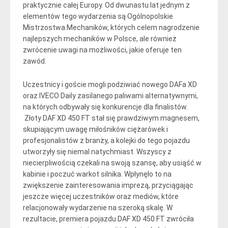
praktycznie całej Europy. Od dwunastu lat jednym z
elementów tego wydarzenia są Ogólnopolskie
Mistrzostwa Mechaników, których celem nagrodzenie
najlepszych mechaników w Polsce, ale również
zwrócenie uwagi na możliwości, jakie oferuje ten
zawód.
Uczestnicy i goście mogli podziwiać nowego DAFa XD
oraz IVECO Daily zasilanego paliwami alternatywnymi,
na których odbywały się konkurencje dla finalistów.
Złoty DAF XD 450 FT stał się prawdziwym magnesem,
skupiającym uwagę miłośników ciężarówek i
profesjonalistów z branży, a kolejki do tego pojazdu
utworzyły się niemal natychmiast. Wszyscy z
niecierpliwością czekali na swoją szansę, aby usiąść w
kabinie i poczuć warkot silnika. Wpłynęło to na
zwiększenie zainteresowania imprezą, przyciągając
jeszcze więcej uczestników oraz mediów, które
relacjonowały wydarzenie na szeroką skalę. W
rezultacie, premiera pojazdu DAF XD 450 FT zwróciła