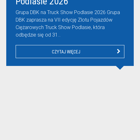
Podlasie 2026
Grupa DBK na Truck Show Podlasie 2026 Grupa
DBK zaprasza na VII edycję Zlotu Pojazdów
Ciężarowych Truck Show Podlasie, która
odbędzie się od 31…
CZYTAJ WIĘCEJ