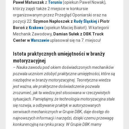
Paweł Matuszak
z
Torunia
(opiekun Paweł Nowak),
którzy zajęli także 2 miejsce w konkursie
organizowanym przez Przegląd Oponiarski oraz na
pozycji 22:
Szymon Napłoszek z
Rudy Śląskiej
i Piotr
Boroń z
Krakowa
(opiekun Maciej Białoń). W kategorii
Mechanik Zawodowy,
Damian Sułek z DBK Truck
Center w
Warszawie
uplasował się na 7. miejscu!
Istota praktycznych umiejętności w branży
motoryzacyjnej
–
Nauka zawodu pod okiem doświadczonych mechaników
pozwala uczniom zdobyć praktyczne umiejętności, które są
niezbędne w branży motoryzacyjnej. Teoretyczna wiedza
jest ważna, ale praktyczne doświadczenie pozwala
zrozumieć, jak ta wiedza jest stosowana w rzeczywistych
sytuacjach. Pamiętajmy, że technologia motoryzacyjna stale
się rozwija, a odbywanie praktyk w autoryzowanych
serwisach mechanicznych w Grupie DBK, daje dostęp do
najnowszych informacji i narzędzi, dzięki czemu przewagę
konkurencyjną na rynku pracy. W Grupie DBK mamy