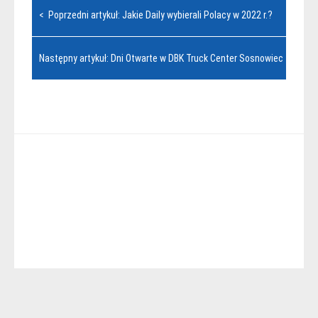
Nawigacja
< Poprzedni artykuł: Jakie Daily wybierali Polacy w 2022 r.?
wpisu
Następny artykuł: Dni Otwarte w DBK Truck Center Sosnowiec >