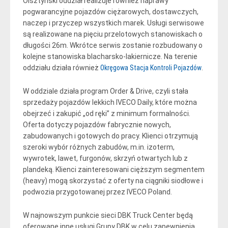
Olsztyński oddział realizuje również naprawy
pogwarancyjne pojazdów ciężarowych, dostawczych,
naczep i przyczep wszystkich marek. Usługi serwisowe
są realizowane na pięciu przelotowych stanowiskach o
długości 26m. Wkrótce serwis zostanie rozbudowany o
kolejne stanowiska blacharsko-lakiernicze. Na terenie
oddziału działa również
Okręgowa Stacja Kontroli Pojazdów
.
W oddziale działa program Order & Drive, czyli stała
sprzedaży pojazdów lekkich IVECO Daily, które można
obejrzeć i zakupić „od ręki” z minimum formalności.
Oferta dotyczy pojazdów fabrycznie nowych,
zabudowanych i gotowych do pracy. Klienci otrzymują
szeroki wybór różnych zabudów, m.in. izoterm,
wywrotek, lawet, furgonów, skrzyń otwartych lub z
plandeką. Klienci zainteresowani cięższym segmentem
(heavy) mogą skorzystać z oferty na ciągniki siodłowe i
podwozia przygotowanej przez IVECO Poland.
W najnowszym punkcie sieci DBK Truck Center będą
oferowane inne usługi Grupy DBK w celu zapewnienia