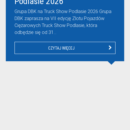
Podlasie 2026
Grupa DBK na Truck Show Podlasie 2026 Grupa
DBK zaprasza na VII edycję Zlotu Pojazdów
Ciężarowych Truck Show Podlasie, która
odbędzie się od 31…
CZYTAJ WIĘCEJ