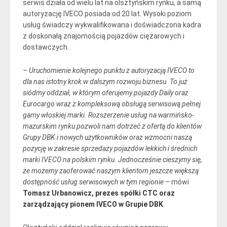
serwis działa od wielu lat na olsztyńskim rynku, a samą
autoryzację IVECO posiada od 20 lat. Wysoki poziom
usług świadczy wykwalifikowana i doświadczona kadra
z doskonałą znajomością pojazdów ciężarowych i
dostawczych.
–
Uruchomienie kolejnego punktu z autoryzacją IVECO to
dla nas istotny krok w dalszym rozwoju biznesu. To już
siódmy oddział, w którym oferujemy pojazdy Daily oraz
Eurocargo wraz z kompleksową obsługą serwisową pełnej
gamy włoskiej marki. Rozszerzenie usług na warmińsko-
mazurskim rynku pozwoli nam dotrzeć z ofertą do klientów
Grupy DBK i nowych użytkowników oraz wzmocni naszą
pozycję w zakresie sprzedaży pojazdów lekkich i średnich
marki IVECO na polskim rynku. Jednocześnie cieszymy się,
że możemy zaoferować naszym klientom jeszcze większą
dostępność usług serwisowych w tym regionie
– mówi
Tomasz Urbanowicz, prezes spółki CTC oraz
zarządzający pionem IVECO w Grupie DBK
.