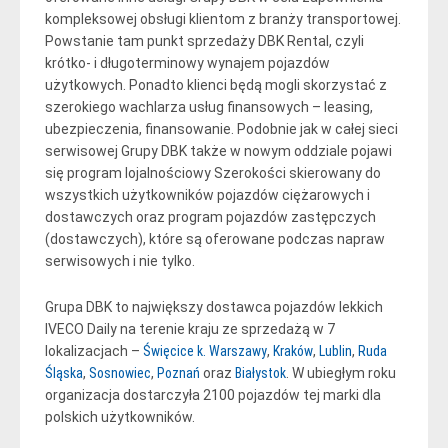
kompleksowej obsługi klientom z branży transportowej.
Powstanie tam punkt sprzedaży DBK Rental, czyli
krótko- i długoterminowy wynajem pojazdów
użytkowych. Ponadto klienci będą mogli skorzystać z
szerokiego wachlarza usług finansowych – leasing,
ubezpieczenia, finansowanie. Podobnie jak w całej sieci
serwisowej Grupy DBK także w nowym oddziale pojawi
się program lojalnościowy Szerokości skierowany do
wszystkich użytkowników pojazdów ciężarowych i
dostawczych oraz program pojazdów zastępczych
(dostawczych), które są oferowane podczas napraw
serwisowych i nie tylko.
Grupa DBK to największy dostawca pojazdów lekkich
IVECO Daily na terenie kraju ze sprzedażą w 7
lokalizacjach –
Święcice k. Warszawy
,
Kraków
,
Lublin
,
Ruda
Śląska
,
Sosnowiec
,
Poznań
oraz
Białystok
. W ubiegłym roku
organizacja dostarczyła 2100 pojazdów tej marki dla
polskich użytkowników.