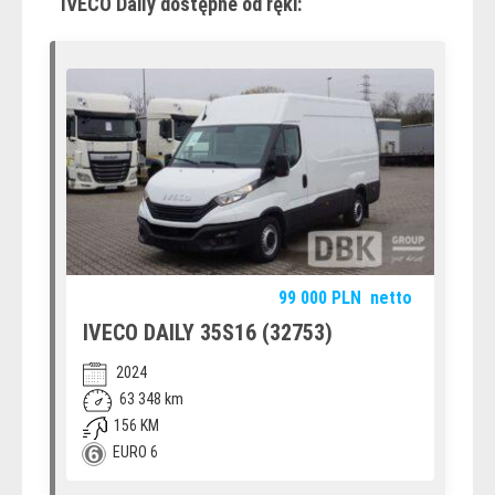
IVECO Daily dostępne od ręki:
99 000
PLN
netto
IVECO DAILY 35S16 (32753)
2024
63 348 km
156 KM
EURO 6