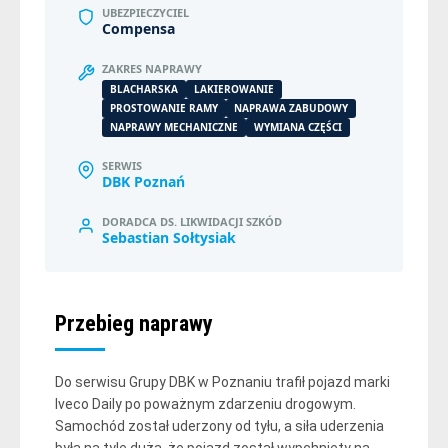
UBEZPIECZYCIEL
Compensa
ZAKRES NAPRAWY
BLACHARSKA
LAKIEROWANIE
PROSTOWANIE RAMY
NAPRAWA ZABUDOWY
NAPRAWY MECHANICZNE
WYMIANA CZĘŚCI
SERWIS
DBK Poznań
DORADCA DS. LIKWIDACJI SZKÓD
Sebastian Sołtysiak
Przebieg naprawy
Do serwisu Grupy DBK w Poznaniu trafił pojazd marki
Iveco Daily po poważnym zdarzeniu drogowym.
Samochód został uderzony od tyłu, a siła uderzenia
była na tyle duża, że pojazd został wypchnięty na