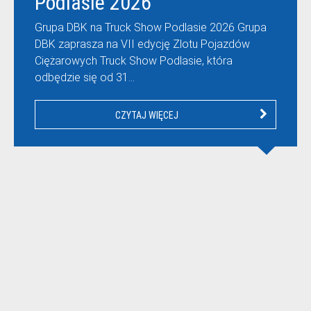
Podlasie 2026
Grupa DBK na Truck Show Podlasie 2026 Grupa
DBK zaprasza na VII edycję Zlotu Pojazdów
Ciężarowych Truck Show Podlasie, która
odbędzie się od 31…
CZYTAJ WIĘCEJ