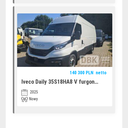
140 300
PLN
netto
Iveco Daily 35S18HA8 V furgon
(12580714)
2025
Nowy