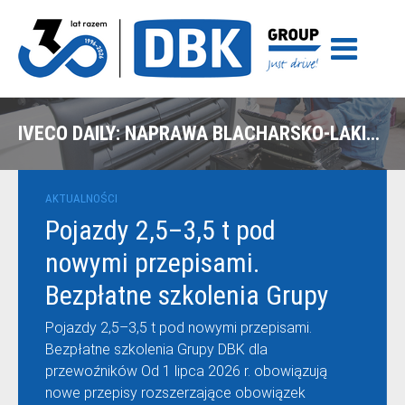
IVECO DAILY: NAPRAWA BLACHARSKO-LAKIERNICZA PO KOLIZJI Z LATARNIĄ – POZNAŃ
AKTUALNOŚCI
Pojazdy 2,5–3,5 t pod
nowymi przepisami.
Bezpłatne szkolenia Grupy
DBK dla przewoźników
Pojazdy 2,5–3,5 t pod nowymi przepisami.
Bezpłatne szkolenia Grupy DBK dla
przewoźników Od 1 lipca 2026 r. obowiązują
nowe przepisy rozszerzające obowiązek