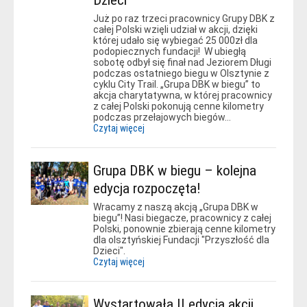
Dzieci”
Już po raz trzeci pracownicy Grupy DBK z
całej Polski wzięli udział w akcji, dzięki
której udało się wybiegać 25 000zł dla
podopiecznych fundacji! W ubiegłą
sobotę odbył się finał nad Jeziorem Długi
podczas ostatniego biegu w Olsztynie z
cyklu City Trail. „Grupa DBK w biegu” to
akcja charytatywna, w której pracownicy
z całej Polski pokonują cenne kilometry
podczas przełajowych biegów…
Czytaj więcej
Grupa DBK w biegu – kolejna
edycja rozpoczęta!
Wracamy z naszą akcją „Grupa DBK w
biegu”! Nasi biegacze, pracownicy z całej
Polski, ponownie zbierają cenne kilometry
dla olsztyńskiej Fundacji "Przyszłość dla
Dzieci".
Czytaj więcej
Wystartowała II edycja akcji