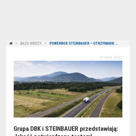
BAZA WIEDZY
POWERBOX STEINBAUER – UTRZYMANIE PRĘDKOŚCI NA WYMAGAJĄCYCH WZNIESIENIACH
27 lipca, 2023
Grupa DBK i STEINBAUER przedstawiają: