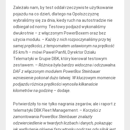
Zależało nam, by test oddał rzeczywiste użytkowanie
pojazdu na co dzień, dlatego na Opolszczyznę
wybraliśmy się za dnia, kiedy ruch na autostradzie nie
odbiegał od normy. Testowy podjazd wykonaliśmy
dwukrotnie – z włączonym PowerBoxem oraz bez
użycia modułu. –
Każdy z nich rozpoczynaliśmy przy tej
samej prędkości, z tempomatem ustawionym na prędkość
85 km/h
– mówi Paweł Panfil, Dyrektor Działu
Telematyki w Grupie DBK, który kierował testowym
zestawem. –
Różnica była bardzo widoczna i odczuwalna.
DAF z włączonym modułem PowerBox Steinbauer
wzniesienie pokonał dużo łatwiej. W kluczowym momencie
podjazdu różnica prędkości wynosiła kilkanaście
kilometrów na godzinę
– dodaje.
Potwierdziły to nie tylko nagrania zegarów, ale i raport z
telematyki DBK Fleet Management. –
Korzyści z
zamontowania PowerBox Steinbauer znalazły
odzwierciedlenie w twardych liczbach i danych, pokazując
jak wydłużenie głównej fazy wtrysku podczas gdy silnik jest