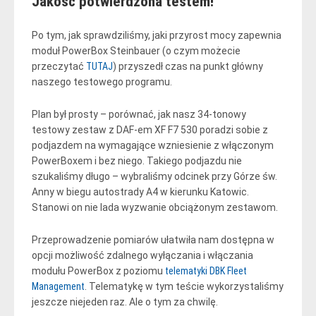
Jakość potwierdzona testem!
Po tym, jak sprawdziliśmy, jaki przyrost mocy zapewnia
moduł PowerBox Steinbauer (o czym możecie
przeczytać
TUTAJ
) przyszedł czas na punkt główny
naszego testowego programu.
Plan był prosty – porównać, jak nasz 34-tonowy
testowy zestaw z DAF-em XF F7 530 poradzi sobie z
podjazdem na wymagające wzniesienie z włączonym
PowerBoxem i bez niego. Takiego podjazdu nie
szukaliśmy długo – wybraliśmy odcinek przy Górze św.
Anny w biegu autostrady A4 w kierunku Katowic.
Stanowi on nie lada wyzwanie obciążonym zestawom.
Przeprowadzenie pomiarów ułatwiła nam dostępna w
opcji możliwość zdalnego wyłączania i włączania
modułu PowerBox z poziomu
telematyki DBK Fleet
Management
. Telematykę w tym teście wykorzystaliśmy
jeszcze niejeden raz. Ale o tym za chwilę.