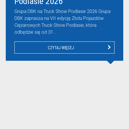
Podlasie 2026
Grupa DBK na Truck Show Podlasie 2026 Grupa
DBK zaprasza na VII edycję Zlotu Pojazdów
Ciężarowych Truck Show Podlasie, która
odbędzie się od 31…
CZYTAJ WIĘCEJ