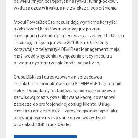
od wielu innych dostępnych na rynku „tuning-boxów”,
wydłuża czas wtrysku, a nie zwiększa jego ciśnienie.
Moduł PowerBox Steinbauer daje wymierne korzyści i
szybki zwrot kosztów inwestycji już po kilku
miesiącach (zakładając miesięczny przebieg 10 000 km
i redukcję zużycia paliwa o 2l/100 km). Ci, którzy
korzystają z telematyki DBK Fleet Management, mają
możliwość włączenia i wyłączenia pracy modułu z
poziomu systemu w zależności od potrzeb.
Grupa DBK jest autoryzowanym sprzedawcą i
instalatorem produktów marki STEINBAUER na terenie
Polski. Posiadamy rozbudowaną sieć sprzedażowo-
serwisową oraz wykwalifikowaną kadrę, co stanowi
zaplecze do profesjonalnej obsługi klienta. Usługi
montażu oraz naprawy – zarówno gwarancyjne, jak i
pogwarancyjne realizowane są we wszystkich
oddziałach DBK Truck Center.