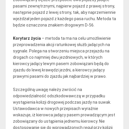
pasami zewnętrznymi, najpierw pojazd z prawej strony,
następnie pojazd z lewej strony, tak, aby naprzemiennie
wjeżdżał jeden pojazd z każdego pasa ruchu. Metoda ta
będzie oznaczona znakiem drogowym D-56.
Korytarz życia
– metoda ta ma na celu umożliwienie
przeprowadzenia akcji ratunkowej służb jadących na
sygnale. Polega na stworzeniu miejsca przejazdu na
drogach co najmniej dwu jezdniowych, w których
kierowcy jadący lewym pasem zobowiązani będą do
zjazdu do lewej krawędzi jezdni, a kierowcy jadący
prawymi pasami do zjazdu jak najbardziej w prawo.
Szczególną uwagę należy zwrócić na
odpowiedzialność odszkodowawczą w przypadku
wystąpienia kolizji drogowej podczas jazdy na suwak.
Ustawodawca w nowych przepisach wyraźnie
wskazuje, iż kierowca jadący pasem prowadzącym jest
zobowiązany do ustąpienia jednemu kierowcy. Nie
dostosowanie się do wprowadzonych reguł przy kolizji