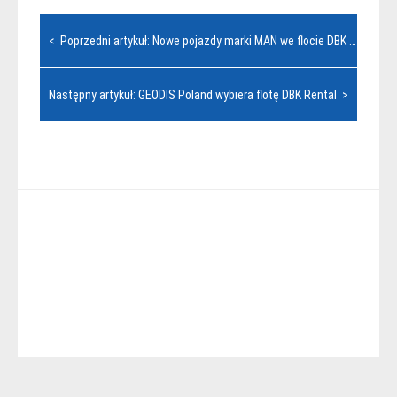
Nawigacja
< Poprzedni artykuł: Nowe pojazdy marki MAN we flocie DBK Rental
wpisu
Następny artykuł: GEODIS Poland wybiera flotę DBK Rental >