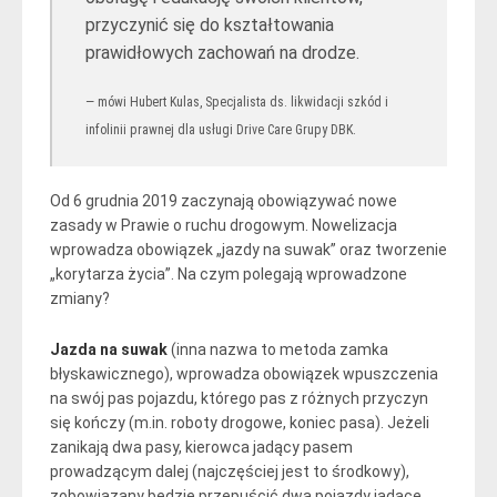
przyczynić się do kształtowania
prawidłowych zachowań na drodze.
mówi Hubert Kulas, Specjalista ds. likwidacji szkód i
infolinii prawnej dla usługi Drive Care Grupy DBK.
Od 6 grudnia 2019 zaczynają obowiązywać nowe
zasady w Prawie o ruchu drogowym. Nowelizacja
wprowadza obowiązek „jazdy na suwak” oraz tworzenie
„korytarza życia”. Na czym polegają wprowadzone
zmiany?
Jazda na suwak
(inna nazwa to metoda zamka
błyskawicznego), wprowadza obowiązek wpuszczenia
na swój pas pojazdu, którego pas z różnych przyczyn
się kończy (m.in. roboty drogowe, koniec pasa). Jeżeli
zanikają dwa pasy, kierowca jadący pasem
prowadzącym dalej (najczęściej jest to środkowy),
zobowiązany będzie przepuścić dwa pojazdy jadące