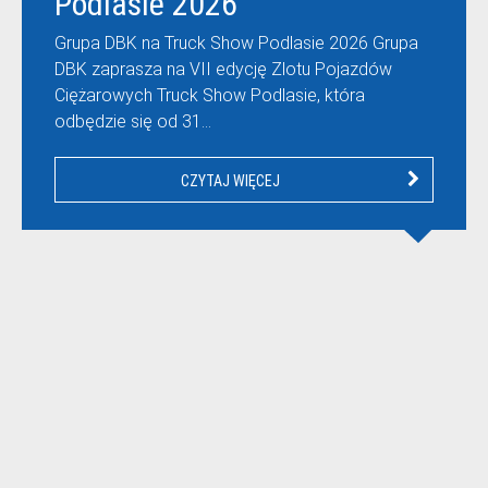
Podlasie 2026
Grupa DBK na Truck Show Podlasie 2026 Grupa
DBK zaprasza na VII edycję Zlotu Pojazdów
Ciężarowych Truck Show Podlasie, która
odbędzie się od 31…
CZYTAJ WIĘCEJ