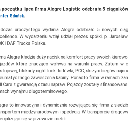
 początku lipca firma Alegre Logistic odebrała 5 ciągnik
nter Gdańsk
.
dczas uroczystego wydania Alegre odebrało 5 nowych ci
cellence. W wydarzeniu wziął udział prezes spółki, p. Jarosław
K i DAF Trucks Polska.
rma Alegre kładzie duży nacisk na komfort pracy swoich kierow
jazdów, które znacząco wpływa na warunki pracy. Zatem w ci
stojowej, blokady night lock, lodówki, PCC, skrzyni biegów najno
eumatycznego zawieszenia kabiny. Ponadto firma w ramach za
ll Care z gwarancją czasu napraw. Pojazdy zostały sfinansowane
mach wynajmu długoterminowego.
egre to innowacyjna i dynamicznie rozwijająca się firma z siedzi
ansportem międzynarodowym i spedycją. W transporcie drogowym 
ecjalizując się w przewozie mebli.