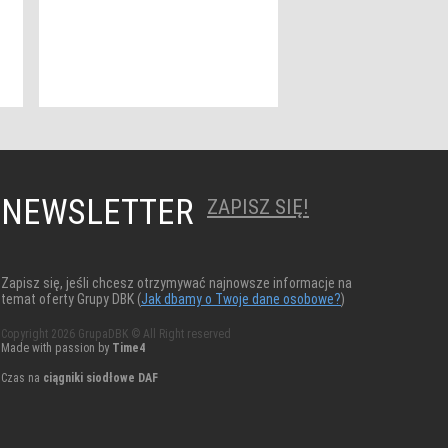
NEWSLETTER
ZAPISZ SIĘ!
Zapisz się, jeśli chcesz otrzymywać najnowsze informacje na
temat oferty Grupy DBK (
Jak dbamy o Twoje dane osobowe?
)
Copyright 2026 GrupaDBK © All Right reserved
Made with passion by
Time4
Czas na
ciągniki siodłowe DAF