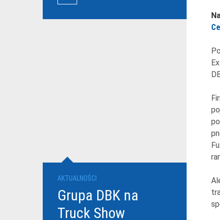
przewoźników
Na
Ce
Po
Ex
DB
Fi
po
po
pn
Fu
ra
AKTUALNOŚCI
Al
Grupa DBK na
tr
sp
Truck Show