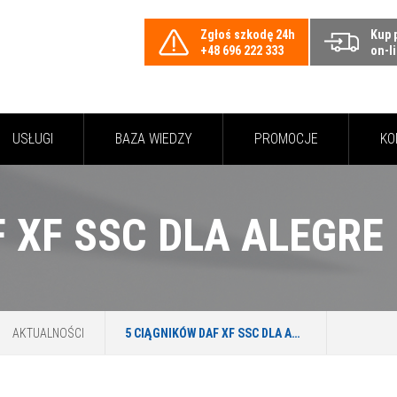
Zgłoś szkodę 24h
Kup 
+48 696 222 333
on-l
USŁUGI
BAZA WIEDZY
PROMOCJE
KO
 XF SSC DLA ALEGRE 
AKTUALNOŚCI
5 CIĄGNIKÓW DAF XF SSC DLA ALEGRE LOGISTIC