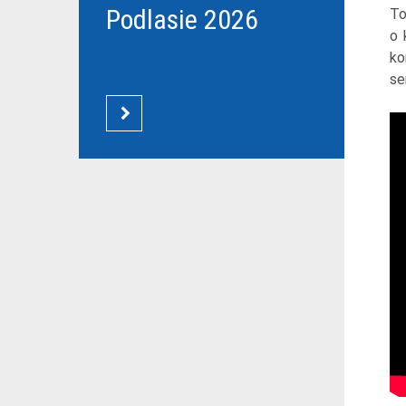
Podlasie 2026
To
o 
ko
se
CZYTAJ WIĘCEJ