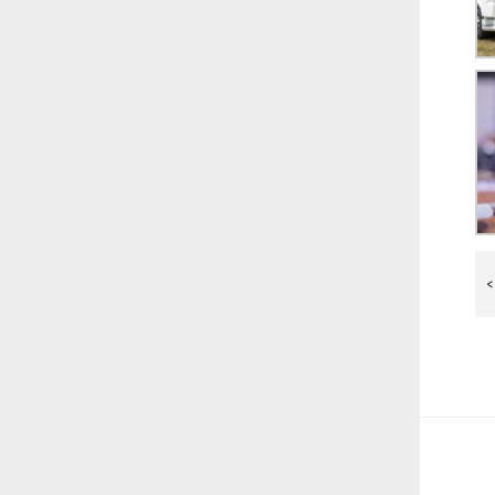
N
<
w