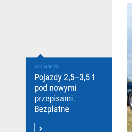
AKTUALNOŚCI
Pojazdy 2,5–3,5 t
pod nowymi
przepisami.
Bezpłatne
szkolenia Grupy
DBK dla
CZYTAJ WIĘCEJ