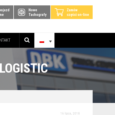
pojazd
Nowe
Zamów
ine
Tachografy
części on-line
NTAKT
LOGISTIC
16 lipca, 2018