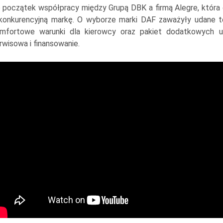
 początek współpracy między Grupą DBK a firmą Alegre, która
konkurencyjną markę. O wyborze marki DAF zaważyły udane 
mfortowe warunki dla kierowcy oraz pakiet dodatkowych u
rwisowa i finansowanie.