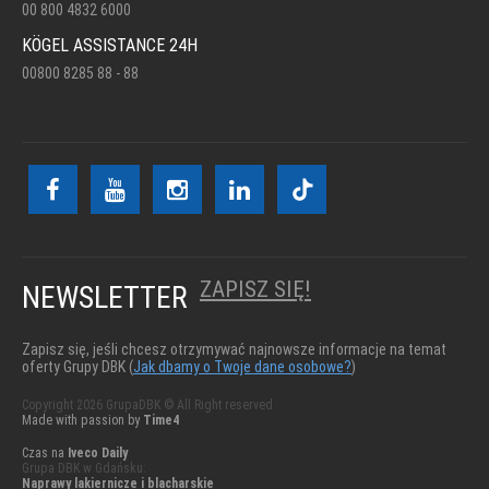
00 800 4832 6000
KÖGEL ASSISTANCE 24H
00800 8285 88 - 88
ZAPISZ SIĘ!
NEWSLETTER
Zapisz się, jeśli chcesz otrzymywać najnowsze informacje na temat
oferty Grupy DBK (
Jak dbamy o Twoje dane osobowe?
)
Copyright 2026 GrupaDBK © All Right reserved
Made with passion by
Time4
Czas na
Iveco Daily
Grupa DBK w Gdańsku:
Naprawy lakiernicze i blacharskie