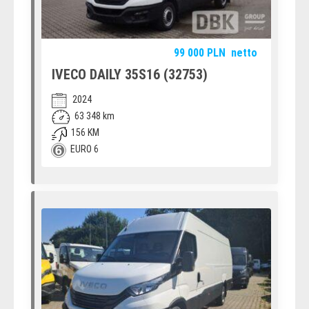
99 000
PLN
netto
IVECO DAILY 35S16 (32753)
2024
63 348 km
156 KM
EURO 6