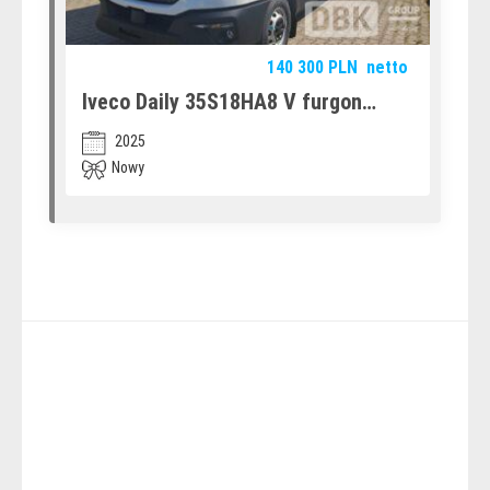
140 300
PLN
netto
Iveco Daily 35S18HA8 V furgon
(12580714)
2025
Nowy