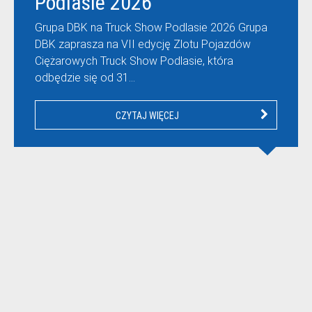
Podlasie 2026
Grupa DBK na Truck Show Podlasie 2026 Grupa
DBK zaprasza na VII edycję Zlotu Pojazdów
Ciężarowych Truck Show Podlasie, która
odbędzie się od 31…
CZYTAJ WIĘCEJ