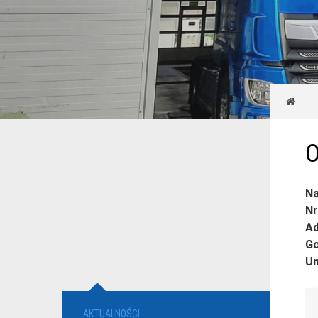
O
N
Nr
Ad
Go
Um
AKTUALNOŚCI