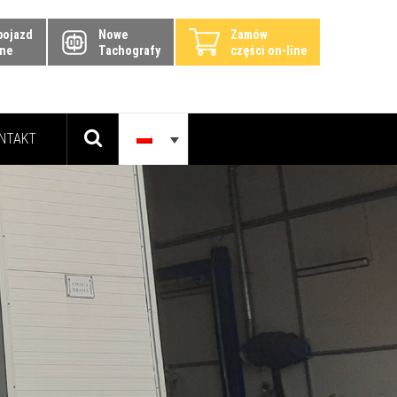
pojazd
Nowe
Zamów
ine
Tachografy
części on-line
NTAKT