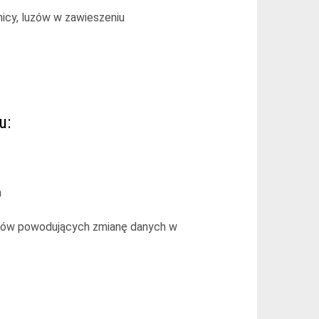
icy, luzów w zawieszeniu
u:
h
tów powodujących zmianę danych w