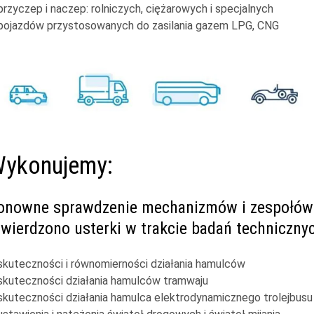
przyczep i naczep: rolniczych, ciężarowych i specjalnych
pojazdów przystosowanych do zasilania gazem LPG, CNG
ykonujemy:
onowne sprawdzenie mechanizmów i zespołów 
twierdzono usterki w trakcie badań technicznyc
skuteczności i równomierności działania hamulców
skuteczności działania hamulców tramwaju
skuteczności działania hamulca elektrodynamicznego trolejbusu