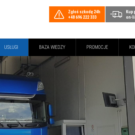
Zgłoś szkodę 24h
Kup 
+48 696 222 333
on-l
USŁUGI
BAZA WIEDZY
PROMOCJE
KO