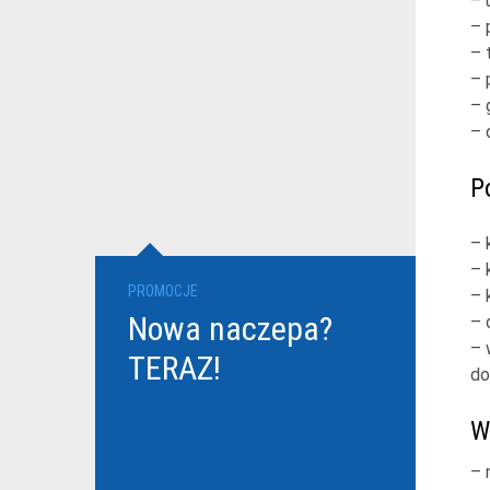
– 
– 
– 
– 
– 
– 
P
– 
– 
PROMOCJE
– 
Nowa naczepa?
– 
– 
TERAZ!
do
W
– 