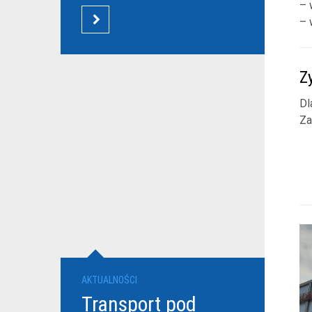
– 
– 
CZYTAJ WIĘCEJ
Z
Dl
Za
AKTUALNOŚCI
Transport pod