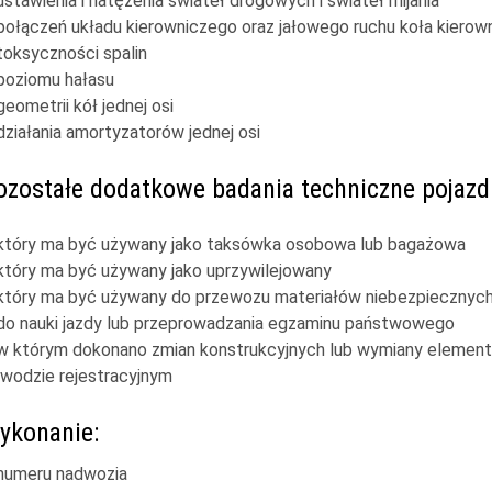
ustawienia i natężenia świateł drogowych i świateł mijania
połączeń układu kierowniczego oraz jałowego ruchu koła kierown
toksyczności spalin
poziomu hałasu
geometrii kół jednej osi
działania amortyzatorów jednej osi
ozostałe dodatkowe badania techniczne pojazd
który ma być używany jako taksówka osobowa lub bagażowa
który ma być używany jako uprzywilejowany
który ma być używany do przewozu materiałów niebezpiecznyc
do nauki jazdy lub przeprowadzania egzaminu państwowego
w którym dokonano zmian konstrukcyjnych lub wymiany elemen
wodzie rejestracyjnym
ykonanie:
numeru nadwozia