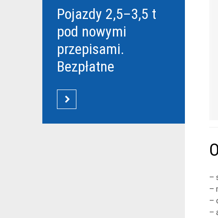
Pojazdy 2,5–3,5 t
pod nowymi
przepisami.
Bezpłatne
szkolenia Grupy
DBK dla
CZYTAJ WIĘCEJ
przewoźników
O
– 
– 
– 
– 