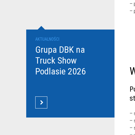
– 
– 
AKTUALNOŚCI
Grupa DBK na
Truck Show
W
Podlasie 2026
P
s
CZYTAJ WIĘCEJ
– 
– 
– 