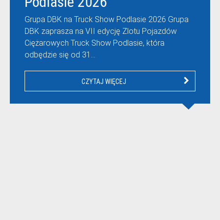
Podlasie 2026
Grupa DBK na Truck Show Podlasie 2026 Grupa
DBK zaprasza na VII edycję Zlotu Pojazdów
Ciężarowych Truck Show Podlasie, która
odbędzie się od 31…
CZYTAJ WIĘCEJ