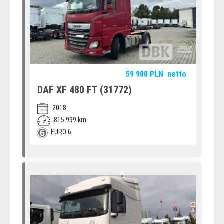
59 900
PLN
netto
DAF XF 480 FT (31772)
2018
815 999 km
EURO 6