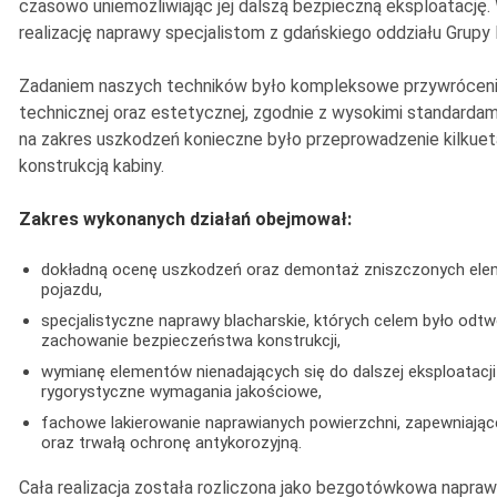
czasowo uniemożliwiając jej dalszą bezpieczną eksploatację.
realizację naprawy specjalistom z gdańskiego oddziału Grupy
Zadaniem naszych techników było kompleksowe przywrócenie
technicznej oraz estetycznej, zgodnie z wysokimi standarda
na zakres uszkodzeń konieczne było przeprowadzenie kilkue
konstrukcją kabiny.
Zakres wykonanych działań obejmował:
dokładną ocenę uszkodzeń oraz demontaż zniszczonych eleme
pojazdu,
specjalistyczne naprawy blacharskie, których celem było odtw
zachowanie bezpieczeństwa konstrukcji,
wymianę elementów nienadających się do dalszej eksploatacji
rygorystyczne wymagania jakościowe,
fachowe lakierowanie naprawianych powierzchni, zapewniając
oraz trwałą ochronę antykorozyjną.
Cała realizacja została rozliczona jako bezgotówkowa naprawa 