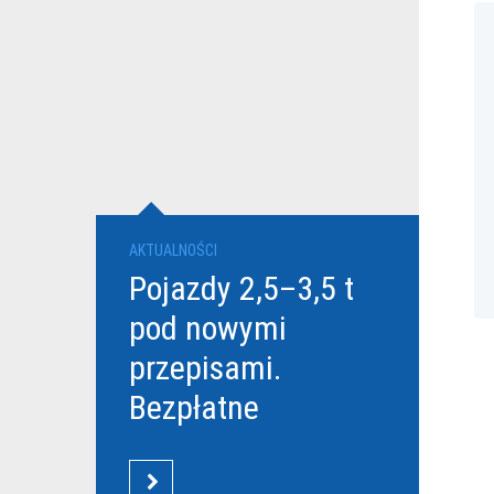
AKTUALNOŚCI
Pojazdy 2,5–3,5 t
pod nowymi
przepisami.
Bezpłatne
szkolenia Grupy
DBK dla
CZYTAJ WIĘCEJ