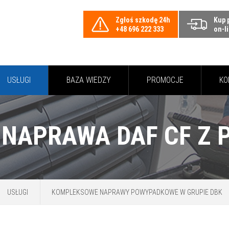
Zgłoś szkodę 24h
Kup 
+48 696 222 333
on-l
USŁUGI
BAZA WIEDZY
PROMOCJE
KO
USŁUGI
KOMPLEKSOWE NAPRAWY POWYPADKOWE W GRUPIE DBK