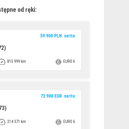
tępne od ręki:
59 900
PLN
netto
72)
815 999 km
EURO 6
72 900
EUR
netto
73)
214 371 km
EURO 6