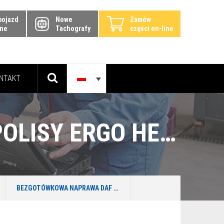
pojazd
Nowe
Zamów
ine
Tachografy
części on-line
NTAKT
BEZGOTÓWKOWA NAPRAWA DAF CF Z POLISY ERGO HESTIA – GDAŃSK
BEZGOTÓWKOWA NAPRAWA DAF CF Z POLISY ERGO HESTIA – GDAŃSK