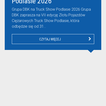
Podlasie 2026
Grupa DBK na Truck Show Podlasie 2026 Grupa
DBK zaprasza na VII edycję Zlotu Pojazdów
Ciężarowych Truck Show Podlasie, która
odbędzie się od 31…
CZYTAJ WIĘCEJ