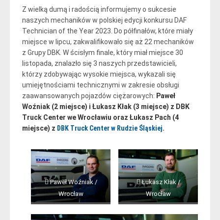
Z wielką dumą i radością informujemy o sukcesie
naszych mechaników w polskiej edycji konkursu DAF
Technician of the Year 2023. Do półfinałów, które miały
miejsce w lipcu, zakwalifikowało się aż 22 mechaników
z Grupy DBK. W ścisłym finale, który miał miejsce 30
listopada, znalazło się 3 naszych przedstawicieli,
którzy zdobywając wysokie miejsca, wykazali się
umiejętnościami technicznymi w zakresie obsługi
zaawansowanych pojazdów ciężarowych:
Paweł
Woźniak (2 miejsce) i Łukasz Kłak (3 miejsce) z DBK
Truck Center we Wrocławiu oraz Łukasz Pach (4
miejsce) z
DBK Truck Center w Rudzie Śląskiej
.
 Paweł Woźniak /
 Łukasz Kłak /
Wrocław
Wrocław