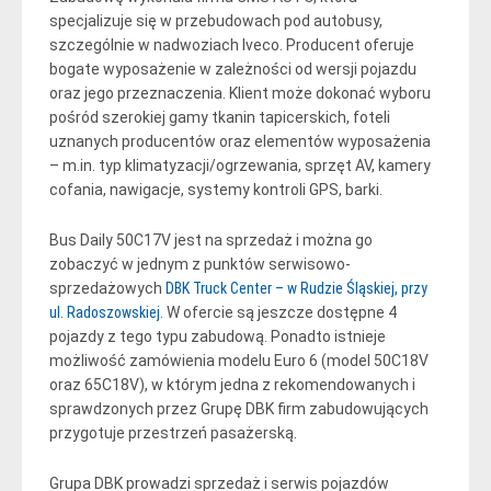
specjalizuje się w przebudowach pod autobusy,
szczególnie w nadwoziach Iveco. Producent oferuje
bogate wyposażenie w zależności od wersji pojazdu
oraz jego przeznaczenia. Klient może dokonać wyboru
pośród szerokiej gamy tkanin tapicerskich, foteli
uznanych producentów oraz elementów wyposażenia
– m.in. typ klimatyzacji/ogrzewania, sprzęt AV, kamery
cofania, nawigacje, systemy kontroli GPS, barki.
Bus Daily 50C17V jest na sprzedaż i można go
zobaczyć w jednym z punktów serwisowo-
sprzedażowych
DBK Truck Center – w Rudzie Śląskiej, przy
ul. Radoszowskiej
. W ofercie są jeszcze dostępne 4
pojazdy z tego typu zabudową. Ponadto istnieje
możliwość zamówienia modelu Euro 6 (model 50C18V
oraz 65C18V), w którym jedna z rekomendowanych i
sprawdzonych przez Grupę DBK firm zabudowujących
przygotuje przestrzeń pasażerską.
Grupa DBK prowadzi sprzedaż i serwis pojazdów