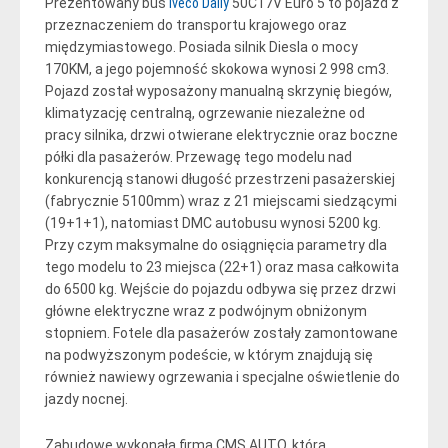
Prezentowany bus
Iveco Daily
50C17V Euro 5 to pojazd z
przeznaczeniem do transportu krajowego oraz
międzymiastowego. Posiada silnik Diesla o mocy
170KM, a jego pojemność skokowa wynosi 2 998 cm3.
Pojazd został wyposażony manualną skrzynię biegów,
klimatyzację centralną, ogrzewanie niezależne od
pracy silnika, drzwi otwierane elektrycznie oraz boczne
półki dla pasażerów. Przewagę tego modelu nad
konkurencją stanowi długość przestrzeni pasażerskiej
(fabrycznie 5100mm) wraz z 21 miejscami siedzącymi
(19+1+1), natomiast DMC autobusu wynosi 5200 kg.
Przy czym maksymalne do osiągnięcia parametry dla
tego modelu to 23 miejsca (22+1) oraz masa całkowita
do 6500 kg. Wejście do pojazdu odbywa się przez drzwi
główne elektryczne wraz z podwójnym obniżonym
stopniem. Fotele dla pasażerów zostały zamontowane
na podwyższonym podeście, w którym znajdują się
również nawiewy ogrzewania i specjalne oświetlenie do
jazdy nocnej.
Zabudowę wykonała firma CMS AUTO, która