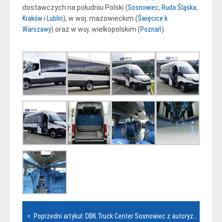
dostawczych na południu Polski (
Sosnowiec
,
Ruda Śląska
,
Kraków
i
Lublin
), w woj. mazowieckim (
Święcice k.
Warszawy
) oraz w woj. wielkopolskim (
Poznań
).
Nawigacja
< Poprzedni artykuł: DBK Truck Center Sosnowiec z autoryzacją IVECO