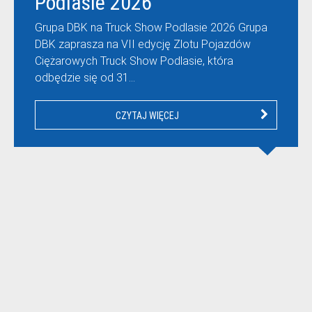
Podlasie 2026
Grupa DBK na Truck Show Podlasie 2026 Grupa
DBK zaprasza na VII edycję Zlotu Pojazdów
Ciężarowych Truck Show Podlasie, która
odbędzie się od 31…
CZYTAJ WIĘCEJ