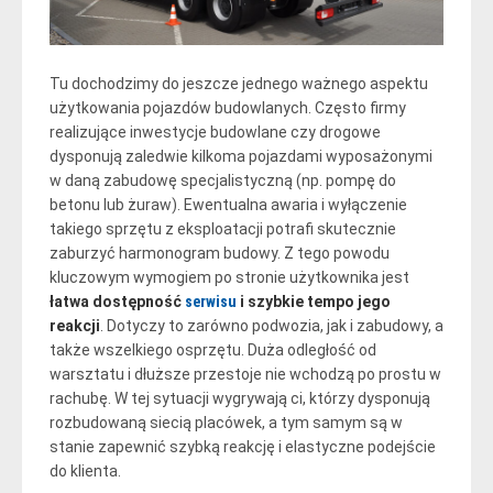
Tu dochodzimy do jeszcze jednego ważnego aspektu
użytkowania pojazdów budowlanych. Często firmy
realizujące inwestycje budowlane czy drogowe
dysponują zaledwie kilkoma pojazdami wyposażonymi
w daną zabudowę specjalistyczną (np. pompę do
betonu lub żuraw). Ewentualna awaria i wyłączenie
takiego sprzętu z eksploatacji potrafi skutecznie
zaburzyć harmonogram budowy. Z tego powodu
kluczowym wymogiem po stronie użytkownika jest
łatwa dostępność
serwisu
i szybkie tempo jego
reakcji
. Dotyczy to zarówno podwozia, jak i zabudowy, a
także wszelkiego osprzętu. Duża odległość od
warsztatu i dłuższe przestoje nie wchodzą po prostu w
rachubę. W tej sytuacji wygrywają ci, którzy dysponują
rozbudowaną siecią placówek, a tym samym są w
stanie zapewnić szybką reakcję i elastyczne podejście
do klienta.