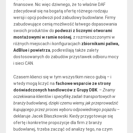
finansowe. Nic więc dziwnego, że to właśnie DAF
zdecydował się na bogatą ofertę różnego rodzaju
wersji i opcji podwozi pod zabudowy budowlane. Firmy
zabudowujące cenią możliwość łatwego dopasowania
swoich produktów do
podwozi z licznymi otworami
montażowymi w ramie nośnej
, z rozmieszczonymi w
różnych miejscach i konfiguracjach
zbiornikami paliwa,
AdBlue i powietrza
, podkreślają także zalety
dostosowanych do zabudów przystawek odbioru mocy
i sieci CAN.
Czasem klienci się w tym wszystkim nieco gubią – i
wtedy mogą liczyć na
fachowe wsparcie ze strony
doświadczonych handlowców z Grupy DBK
. –
Znamy
oczekiwania klientów i specyfikę zadań transportowych w
branży budowlanej, dzięki czemu wiemy, jak przeprowadzić
kupującego przez proces wyboru odpowiedniego pojazdu
–
deklaruje Jacek Błaszkowski. Kiedy przygotowuje się
ofertę i konkretne propozycje dla firm z branży
budowlanej, trzeba zacząć od analizy tego, na czym