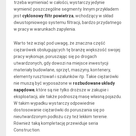
trzeba wymieniać w całości, wystarczy jedynie
wymienić poszczególne segmenty. Innym przykładem
jest
cyklonowy filtr powietrza
, wchodzący w skład
dwustopniowego systemu filtracji, bardzo przydatnego
w pracy w warunkach zapylenia.
Warto też wziąć pod uwagę, że znaczna część
ciężarówek obsługujących tę branżę większość swojej
pracy wykonuje, poruszając się po drogach
utwardzonych, gdy dowozi na miejsce inwestycji
materiały budowlane, sprzęt, maszyny, kontenery,
elementy rusztowań i szalunków itp. Takie ciężarówki
nie muszą być wyposażone w
rozbudowane układy
napędowe
, które są nie tylko droższe w zakupie i
eksploatacji, ale także podnoszą masę własną pojazdu.
W takim wypadku wystarczy odpowiednie
dostosowanie ciężarówki do poruszania się po
nieutwardzonym podłożu czy też lekkim terenie.
Również taką kompletację przewiduje seria
Construction.