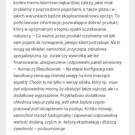
konkretnemu klientowi najbardziej zależy, jakie miał
problemy z poprzednimi pojazdami, a także gdzie i w
jakich warunkach będzie eksploatował nowy sprzęt. To
podstawowe informacje, pozwalające dobrać produkt,
który w optymalnym stopniu spełni oczekiwania
nabywcy. –
Co ważne, przez produkt rozumiemy nie tyle
sam pojazd, ile rozwiązanie, jakiego klient potrzebuje. Na to
mogą się składać samochód, przyczepa, zabudowa
specjalistyczna, np. żuraw czy wywrotka, ale też
finansowanie, ubezpieczenie i odpowiedni pakiet serwisowy
– tłumaczy Błaszkowski. –
Na etapie konfiguracji nasi
handlowcy zwracają również uwagę na inne znaczące
aspekty. Chodzi tu nie tylko o wersję silnika, który np. musi
być odpowiednio mocny, by obsłużyć także osprzęt, ale i o
dodatkowe wyposażenie. Przykładowo dodatkowa
chłodnica oleju przyda się, jeśli silnik będzie często
pracował pod obciążeniem na postoju. Krótko mówiąc,
samochód ma być funkcjonalny i zapewniać odpowiednią
wartość dodaną, czyli m.in. tańszą eksploatację i dłuższą
żywotność
– podsumowuje.