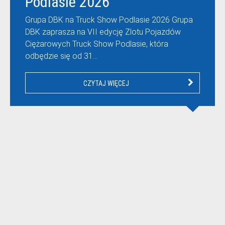
Podlasie 2026
Grupa DBK na Truck Show Podlasie 2026 Grupa
DBK zaprasza na VII edycję Zlotu Pojazdów
Ciężarowych Truck Show Podlasie, która
odbędzie się od 31…
CZYTAJ WIĘCEJ