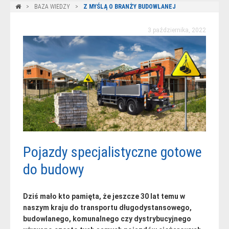
BAZA WIEDZY
Z MYŚLĄ O BRANŻY BUDOWLANEJ
3 października, 2022
Pojazdy specjalistyczne gotowe
do budowy
Dziś mało kto pamięta, że jeszcze 30 lat temu w
naszym kraju do transportu długodystansowego,
budowlanego, komunalnego czy dystrybucyjnego