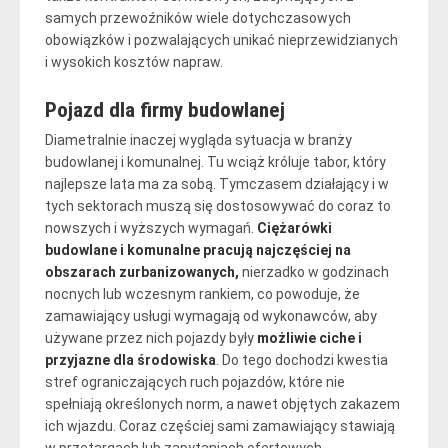
samych przewoźników wiele dotychczasowych
obowiązków i pozwalających unikać nieprzewidzianych
i wysokich kosztów napraw.
Pojazd dla firmy budowlanej
Diametralnie inaczej wygląda sytuacja w branży
budowlanej i komunalnej. Tu wciąż króluje tabor, który
najlepsze lata ma za sobą. Tymczasem działający i w
tych sektorach muszą się dostosowywać do coraz to
nowszych i wyższych wymagań.
Ciężarówki
budowlane i komunalne pracują najczęściej na
obszarach zurbanizowanych,
nierzadko w godzinach
nocnych lub wczesnym rankiem, co powoduje, że
zamawiający usługi wymagają od wykonawców, aby
używane przez nich pojazdy były
możliwie ciche i
przyjazne dla środowiska
. Do tego dochodzi kwestia
stref ograniczających ruch pojazdów, które nie
spełniają określonych norm, a nawet objętych zakazem
ich wjazdu. Coraz częściej sami zamawiający stawiają
w przetargach lub zapytaniach ofertowych