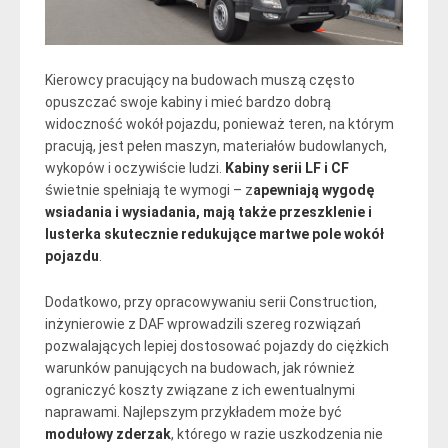
Kierowcy pracujący na budowach muszą często
opuszczać swoje kabiny i mieć bardzo dobrą
widoczność wokół pojazdu, ponieważ teren, na którym
pracują, jest pełen maszyn, materiałów budowlanych,
wykopów i oczywiście ludzi.
Kabiny serii LF i CF
świetnie spełniają te wymogi – z
apewniają wygodę
wsiadania i wysiadania, mają także przeszklenie i
lusterka skutecznie redukujące martwe pole wokół
pojazdu
.
Dodatkowo, przy opracowywaniu serii Construction,
inżynierowie z DAF wprowadzili szereg rozwiązań
pozwalających lepiej dostosować pojazdy do ciężkich
warunków panujących na budowach, jak również
ograniczyć koszty związane z ich ewentualnymi
naprawami. Najlepszym przykładem może być
modułowy zderzak
, którego w razie uszkodzenia nie