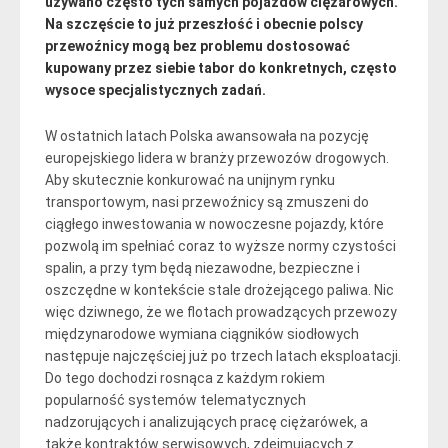
używano często tych samych pojazdów ciężarowych.
Na szczęście to już przeszłość i obecnie polscy
przewoźnicy mogą bez problemu dostosować
kupowany przez siebie tabor do konkretnych, często
wysoce specjalistycznych zadań.
W ostatnich latach Polska awansowała na pozycję
europejskiego lidera w branży przewozów drogowych.
Aby skutecznie konkurować na unijnym rynku
transportowym, nasi przewoźnicy są zmuszeni do
ciągłego inwestowania w nowoczesne pojazdy, które
pozwolą im spełniać coraz to wyższe normy czystości
spalin, a przy tym będą niezawodne, bezpieczne i
oszczędne w kontekście stale drożejącego paliwa. Nic
więc dziwnego, że we flotach prowadzących przewozy
międzynarodowe wymiana ciągników siodłowych
następuje najczęściej już po trzech latach eksploatacji.
Do tego dochodzi rosnąca z każdym rokiem
popularność systemów telematycznych
nadzorujących i analizujących pracę ciężarówek, a
także kontraktów serwisowych, zdejmujących z