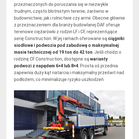
przeznaczonych do poruszania się w niezwykle
trudnym, często błotnistym terenie, zarówno w
budownictwie, jak i rolnictwie czy armii. Obecnie głównie
z przeznaczeniem dla branży budowlanej DAF oferuje
terenowe ciężarówki z rodzin LF i CF, reprezentujące
serię Construction. W jej ramach oferowane są
ciągniki
siodłowe i podwozia pod zabudowę o maksymalnej
masie technicznej od 19 ton do 42 ton
. Jeśli chodzi o
rodzinę CF Construction, dostępne są
warianty
podwozi z napędem 6×4 lub 8×4
. Prosta oś przednia
zapewnia duży kąt natarcia i maksymalny prześwit nad
podłożem, co minimalizuje ryzyko uszkodzeń.