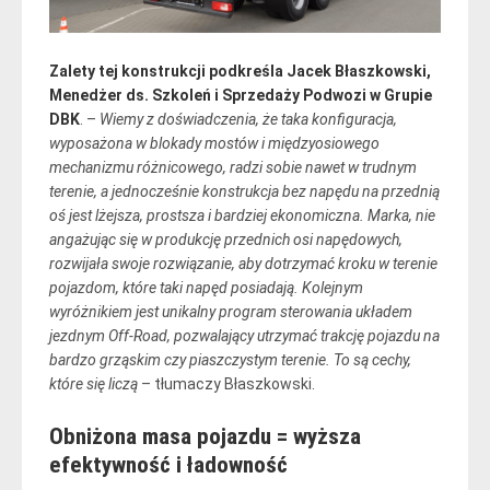
Zalety tej konstrukcji podkreśla Jacek Błaszkowski,
Menedżer ds. Szkoleń i Sprzedaży Podwozi w Grupie
DBK
. –
Wiemy z doświadczenia, że taka konfiguracja,
wyposażona w blokady mostów i międzyosiowego
mechanizmu różnicowego, radzi sobie nawet w trudnym
terenie, a jednocześnie konstrukcja bez napędu na przednią
oś jest lżejsza, prostsza i bardziej ekonomiczna. Marka, nie
angażując się w produkcję przednich osi napędowych,
rozwijała swoje rozwiązanie, aby dotrzymać kroku w terenie
pojazdom, które taki napęd posiadają. Kolejnym
wyróżnikiem jest unikalny program sterowania układem
jezdnym Off-Road, pozwalający utrzymać trakcję pojazdu na
bardzo grząskim czy piaszczystym terenie. To są cechy,
które się liczą
– tłumaczy Błaszkowski.
Obniżona masa pojazdu = wyższa
efektywność i ładowność