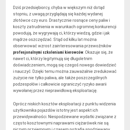
Dziś przedsiębiorcy, chyba w większym niż dotąd
stopniu, z uwagą przyglądają się każdej wydanej
złotówce czy euro. Drastycznie rosnące ceny paliw i
koszty zatrudnienia w warunkach ogromnej konkurencji
powodują, że wygrywają ci, którzy wiedzą, gdzie i jak
mądrze oszczędzać. Stąd od kilku lat można
obserwować wzrost zainteresowania przewoźników
profesjonalnymi szkoleniami kierowców
. Okazuje się, że
nawet ci, którzy legitymują się długoletnim
doświadczeniem, mogą się czegoś nowego dowiedzieć
i nauczyć. Dzięki temu można zauważalnie zredukować
zużycie nie tylko paliwa, ale także poszczególnych
podzespołów i całkowicie ograniczyć ryzyko awarii
wywołanej przez nieprawidłową eksploatację.
Oprócz niskich kosztów eksploatacji z punktu widzenia
użytkownika pojazdów istotny jest aspekt ich
przewidywalności. Niespodziewane wydatki związane z
często kosztownymi naprawami ciężarówek nie są
niczym przyjemnym i czasem potrafią spodziewany