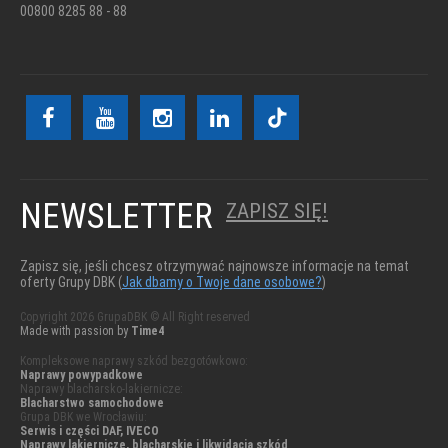
00800 8285 88 - 88
NEWSLETTER
ZAPISZ SIĘ!
Zapisz się, jeśli chcesz otrzymywać najnowsze informacje na temat
oferty Grupy DBK (
Jak dbamy o Twoje dane osobowe?
)
Copyright 2026 GrupaDBK © All Right reserved
Made with passion by
Time4
Kompleksowe naprawy szkód bezgotówkowo:
Naprawy powypadkowe
Naprawy blacharsko-lakiernicze:
Blacharstwo samochodowe
Grupa DBK we Wrocławiu:
Serwis i części DAF, IVECO
Naprawy lakiernicze, blacharskie i likwidacja szkód