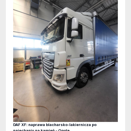
DAF XF: naprawa blacharsko-lakiernicza po
najechaniu na kamień – Opole