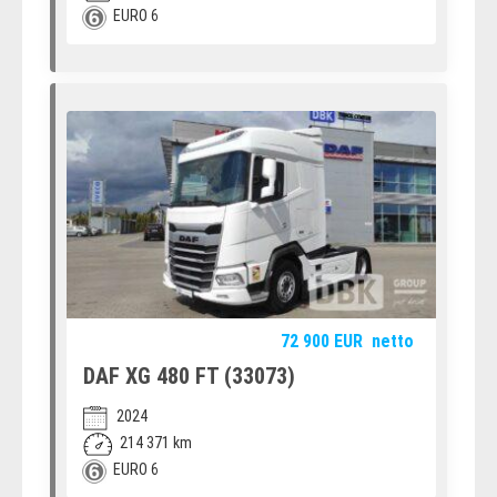
EURO 6
72 900
EUR
netto
DAF XG 480 FT (33073)
2024
214 371 km
EURO 6