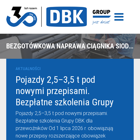
BEZGOTÓWKOWA NAPRAWA CIĄGNIKA SIODŁOWEGO DAF Z POLISY ALLIANZ W OPOLU
AKTUALNOŚCI
Pojazdy 2,5–3,5 t pod
nowymi przepisami.
Bezpłatne szkolenia Grupy
DBK dla przewoźników
Pojazdy 2,5–3,5 t pod nowymi przepisami.
Bezpłatne szkolenia Grupy DBK dla
przewoźników Od 1 lipca 2026 r. obowiązują
nowe przepisy rozszerzające obowiązek