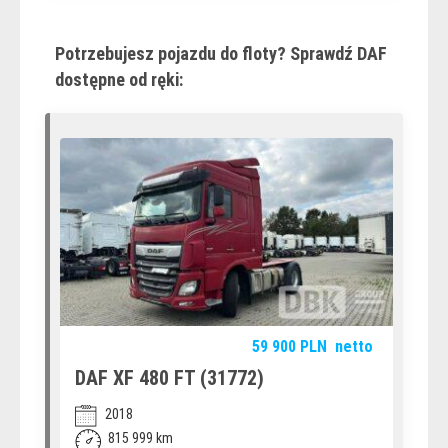
Potrzebujesz pojazdu do floty? Sprawdź DAF
dostępne od ręki:
59 900
PLN
netto
DAF XF 480 FT (31772)
2018
815 999 km