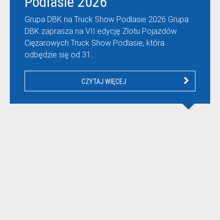
Podlasie 2026
Grupa DBK na Truck Show Podlasie 2026 Grupa
DBK zaprasza na VII edycję Zlotu Pojazdów
Ciężarowych Truck Show Podlasie, która
odbędzie się od 31…
CZYTAJ WIĘCEJ