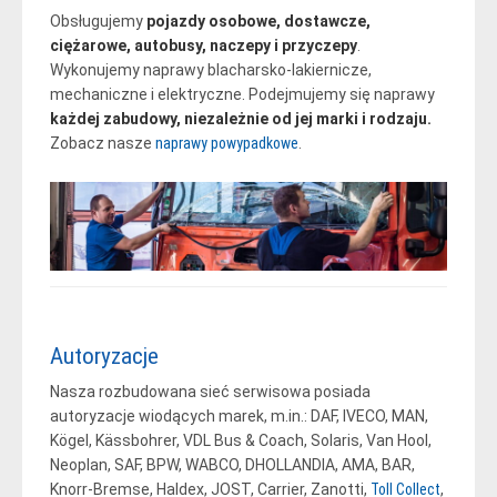
Obsługujemy
pojazdy osobowe, dostawcze,
ciężarowe, autobusy, naczepy i przyczepy
.
Wykonujemy naprawy blacharsko-lakiernicze,
mechaniczne i elektryczne. Podejmujemy się naprawy
każdej zabudowy, niezależnie od jej marki i rodzaju.
Zobacz nasze
naprawy powypadkowe
.
Autoryzacje
Nasza rozbudowana sieć serwisowa posiada
autoryzacje wiodących marek, m.in.: DAF, IVECO, MAN,
Kögel, Kässbohrer, VDL Bus & Coach, Solaris, Van Hool,
Neoplan, SAF, BPW, WABCO, DHOLLANDIA, AMA, BAR,
Knorr-Bremse, Haldex, JOST, Carrier, Zanotti,
Toll Collect
,