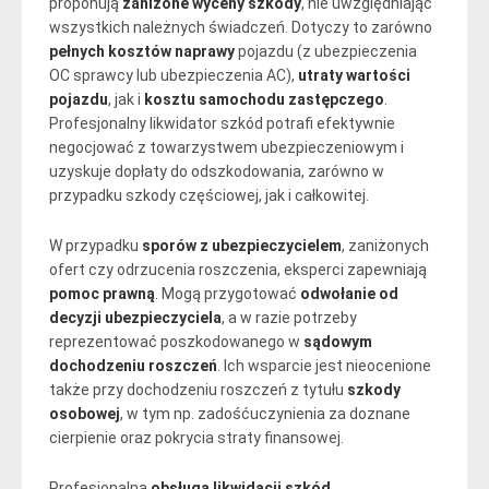
proponują
zaniżone wyceny szkody
, nie uwzględniając
wszystkich należnych świadczeń. Dotyczy to zarówno
pełnych kosztów naprawy
pojazdu (z ubezpieczenia
OC sprawcy lub ubezpieczenia AC),
utraty wartości
pojazdu
, jak i
kosztu samochodu zastępczego
.
Profesjonalny likwidator szkód potrafi efektywnie
negocjować z towarzystwem ubezpieczeniowym i
uzyskuje dopłaty do odszkodowania, zarówno w
przypadku szkody częściowej, jak i całkowitej.
W przypadku
sporów z ubezpieczycielem
, zaniżonych
ofert czy odrzucenia roszczenia, eksperci zapewniają
pomoc prawną
. Mogą przygotować
odwołanie od
decyzji ubezpieczyciela
, a w razie potrzeby
reprezentować poszkodowanego w
sądowym
dochodzeniu roszczeń
. Ich wsparcie jest nieocenione
także przy dochodzeniu roszczeń z tytułu
szkody
osobowej
, w tym np. zadośćuczynienia za doznane
cierpienie oraz pokrycia straty finansowej.
Profesjonalna
obsługa likwidacji szkód