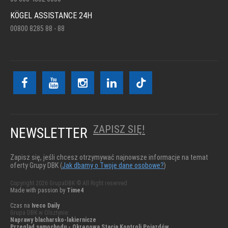
KÖGEL ASSISTANCE 24H
00800 8285 88 - 88
ZAPISZ SIĘ!
NEWSLETTER
Zapisz się, jeśli chcesz otrzymywać najnowsze informacje na temat
oferty Grupy DBK (
Jak dbamy o Twoje dane osobowe?
)
Copyright 2026 GrupaDBK © All Right reserved
Made with passion by
Time4
Czas na
Iveco Daily
Grupa DBK w Olsztynie:
Naprawy blacharsko-lakiernicze
Przegląd samochodu - Okręgowa Stacja Kontroli Pojazdów