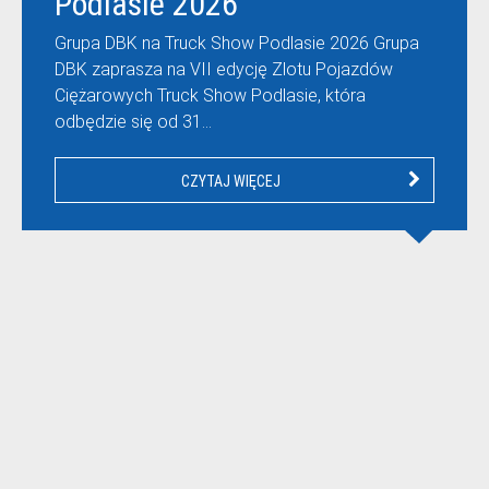
Podlasie 2026
Grupa DBK na Truck Show Podlasie 2026 Grupa
DBK zaprasza na VII edycję Zlotu Pojazdów
Ciężarowych Truck Show Podlasie, która
odbędzie się od 31…
CZYTAJ WIĘCEJ