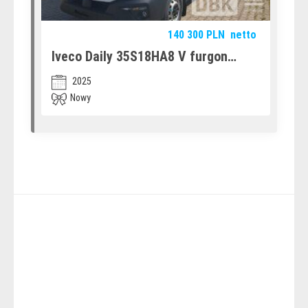
140 300
PLN
netto
Iveco Daily 35S18HA8 V furgon
(12580714)
2025
Nowy