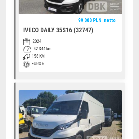
99 000
PLN
netto
IVECO DAILY 35S16 (32747)
2024
42 344 km
156 KM
EURO 6