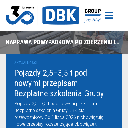
NAPRAWA POWYPADKOWA PO ZDERZENIU IVECO DAILY Z MASZYNĄ ROLNICZĄ – OLSZTYN
AKTUALNOŚCI
Pojazdy 2,5–3,5 t pod
nowymi przepisami.
Bezpłatne szkolenia Grupy
DBK dla przewoźników
Pojazdy 2,5–3,5 t pod nowymi przepisami.
Bezpłatne szkolenia Grupy DBK dla
przewoźników Od 1 lipca 2026 r. obowiązują
nowe przepisy rozszerzające obowiązek