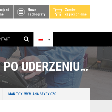
pojazd
Nowe
Zamów
ine
Tachografy
części on-line
NTAKT
MAN TGX: WYMIANA SZYBY CZOŁOWEJ PO UDERZENIU KAMIENIEM – SUWAŁKI
MAN TGX: WYMIANA SZYBY CZOŁOWEJ PO UDERZENIU KAMIENIEM – SUWAŁKI