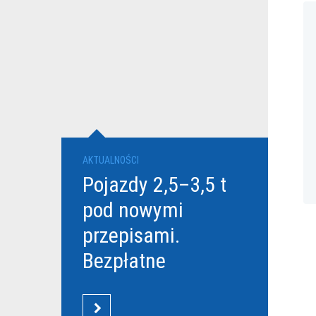
AKTUALNOŚCI
Pojazdy 2,5–3,5 t
pod nowymi
przepisami.
Bezpłatne
szkolenia Grupy
DBK dla
CZYTAJ WIĘCEJ