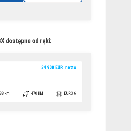
X dostępne od ręki:
34 900
EUR
netto
88 km
470 KM
EURO 6