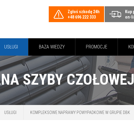
Zgłoś szkodę 24h
Kup 
+48 696 222 333
on-l
USŁUGI
BAZA WIEDZY
PROMOCJE
KO
USŁUGI
KOMPLEKSOWE NAPRAWY POWYPADKOWE W GRUPIE DBK