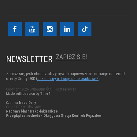
ZAPISZ SIĘ!
NEWSLETTER
Zapisz się, jeśli chcesz otrzymywać najnowsze informacje na temat
oferty Grupy DBK (
Jak dbamy o Twoje dane osobowe?
)
Copyright 2026 GrupaDBK © All Right reserved
Made with passion by
Time4
Czas na
Iveco Daily
Grupa DBK w Olsztynie:
Naprawy blacharsko-lakiernicze
Przegląd samochodu - Okręgowa Stacja Kontroli Pojazdów