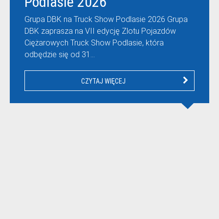
Podlasie 2026
Grupa DBK na Truck Show Podlasie 2026 Grupa
DBK zaprasza na VII edycję Zlotu Pojazdów
Ciężarowych Truck Show Podlasie, która
odbędzie się od 31…
CZYTAJ WIĘCEJ