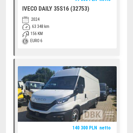
IVECO DAILY 35S16 (32753)
2024
63 348 km
156 KM
EURO 6
140 300
PLN
netto