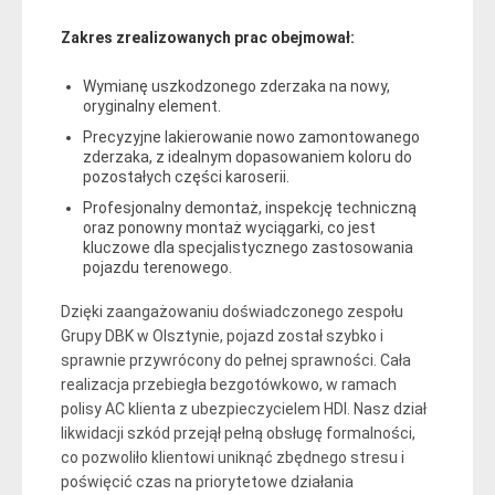
Zakres zrealizowanych prac obejmował:
Wymianę uszkodzonego zderzaka na nowy,
oryginalny element.
Precyzyjne lakierowanie nowo zamontowanego
zderzaka, z idealnym dopasowaniem koloru do
pozostałych części karoserii.
Profesjonalny demontaż, inspekcję techniczną
oraz ponowny montaż wyciągarki, co jest
kluczowe dla specjalistycznego zastosowania
pojazdu terenowego.
Dzięki zaangażowaniu doświadczonego zespołu
Grupy DBK w Olsztynie, pojazd został szybko i
sprawnie przywrócony do pełnej sprawności. Cała
realizacja przebiegła bezgotówkowo, w ramach
polisy AC klienta z ubezpieczycielem HDI. Nasz dział
likwidacji szkód przejął pełną obsługę formalności,
co pozwoliło klientowi uniknąć zbędnego stresu i
poświęcić czas na priorytetowe działania