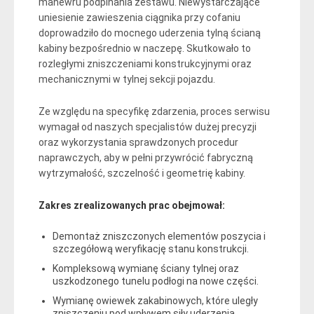
manewru podpinania zestawu. Niewystarczające
uniesienie zawieszenia ciągnika przy cofaniu
doprowadziło do mocnego uderzenia tylną ścianą
kabiny bezpośrednio w naczepę. Skutkowało to
rozległymi zniszczeniami konstrukcyjnymi oraz
mechanicznymi w tylnej sekcji pojazdu.
Ze względu na specyfikę zdarzenia, proces serwisu
wymagał od naszych specjalistów dużej precyzji
oraz wykorzystania sprawdzonych procedur
naprawczych, aby w pełni przywrócić fabryczną
wytrzymałość, szczelność i geometrię kabiny.
Zakres zrealizowanych prac obejmował:
Demontaż zniszczonych elementów poszycia i
szczegółową weryfikację stanu konstrukcji.
Kompleksową wymianę ściany tylnej oraz
uszkodzonego tunelu podłogi na nowe części.
Wymianę owiewek zakabinowych, które uległy
zniszczeniu pod wpływem siły uderzenia.