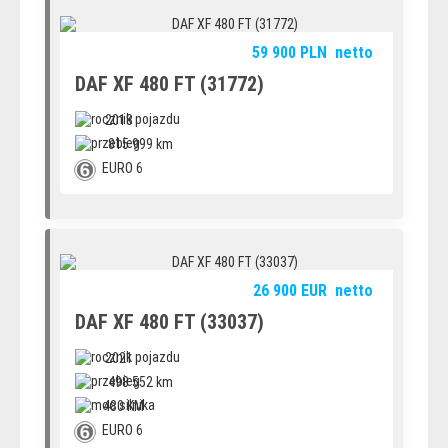
59 900
PLN
netto
DAF XF 480 FT (31772)
2018
815 999 km
EURO 6
26 900
EUR
netto
DAF XF 480 FT (33037)
2021
498 552 km
480 KM
EURO 6