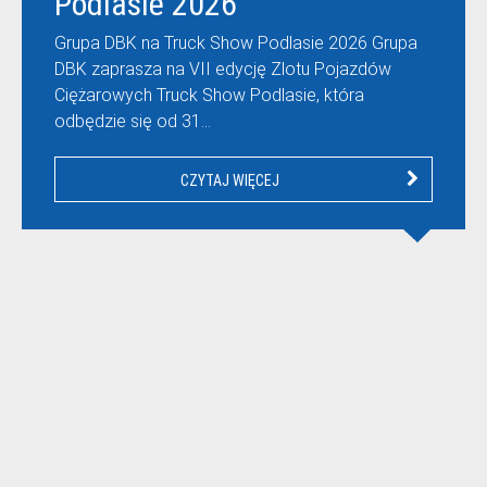
Podlasie 2026
Grupa DBK na Truck Show Podlasie 2026 Grupa
DBK zaprasza na VII edycję Zlotu Pojazdów
Ciężarowych Truck Show Podlasie, która
odbędzie się od 31…
CZYTAJ WIĘCEJ