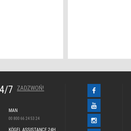
24/7
ZADZWOŃ!
MAN
00 800 66 24 53 24
KÖGEL ASSISTANCE 24H