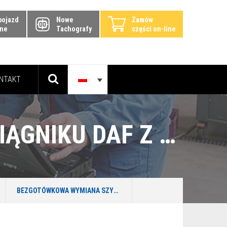
pojazd
Nowe
Zamów
ine
Tachografy
części on-line
NTAKT
BEZGOTÓWKOWA WYMIANA SZYBY W CIĄGNIKU DAF Z POLISY PZU W OLSZTYNIE
BEZGOTÓWKOWA WYMIANA SZYBY W CIĄGNIKU DAF Z POLISY PZU W OLSZTYNIE