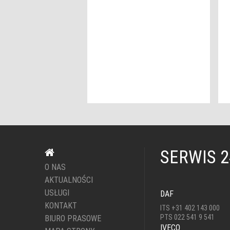
SERWIS 
O NAS
AKTUALNOŚCI
USŁUGI
DAF
KONTAKT
ITS +31 402 143 000
PTS 022 541 9 541
BIURO PRASOWE
IVECO