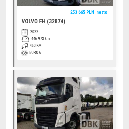
253 665
PLN
netto
VOLVO FH (32874)
2022
446 973 km
460 KM
EURO 6