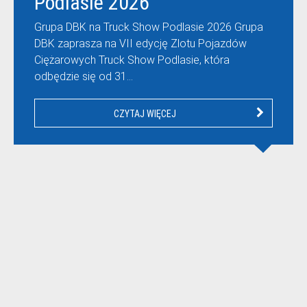
Podlasie 2026
Grupa DBK na Truck Show Podlasie 2026 Grupa
DBK zaprasza na VII edycję Zlotu Pojazdów
Ciężarowych Truck Show Podlasie, która
odbędzie się od 31…
CZYTAJ WIĘCEJ