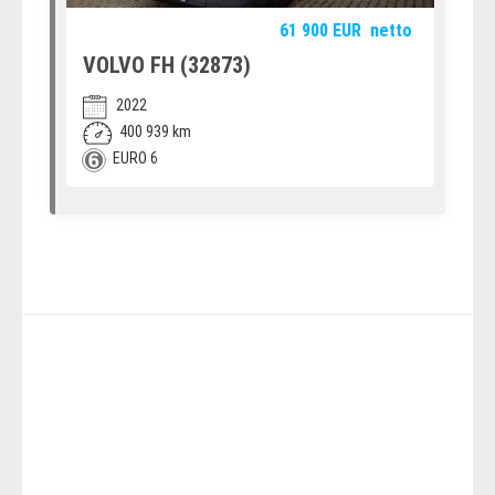
61 900
EUR
netto
VOLVO FH (32873)
2022
400 939 km
EURO 6