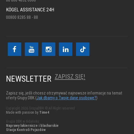
KÖGEL ASSISTANCE 24H
00800 8285 88 - 88
ZAPISZ SIĘ!
NEWSLETTER
Zapisz się, jeśli chcesz otrzymywać najnowsze informacje na temat
oferty Grupy DBK (
Jak dbamy o Twoje dane osobowe?
)
Copyright 2026 GrupaDBK © All Right reserved
Made with passion by
Time4
Grupa DBK w Gdańsku:
Naprawy lakiernicze i blacharskie
Stacja Kontroli Pojazdów