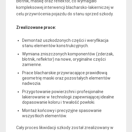
błotnik, maskę oraz reflektor, co wymagało
kompleksowej interwencji blacharsko-lakierniczej w
celu przywrócenia pojazdu do stanu sprzed szkody.
Zrealizowane prace:
Demontaż uszkodzonych części i weryfikacja
stanu elementów konstrukcyjnych.
Wymiana zniszczonych komponentów (zderzak,
błotnik, reflektor) na nowe, oryginalne części
zamienne.
Prace blacharskie przywracające prawidłową
geometrię maski oraz pozostałych elementów
nadwozia.
Przygotowanie powierzchni i profesjonalne
lakierowanie w technologii zapewniającej idealne
dopasowanie koloru i trwałość powłoki.
Montaż końcowy i precyzyjne spasowanie
wszystkich elementów.
Cały proces likwidacji szkody został zrealizowany w