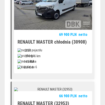
69 900
PLN
netto
RENAULT MASTER chłodnia (30908)
2021
216 046 km
145 KM
EURO 6
66 900
PLN
netto
RENAULT MASTER (32953)