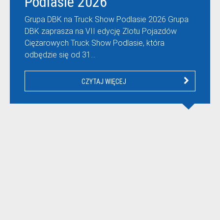
Podlasie 2026
Grupa DBK na Truck Show Podlasie 2026 Grupa
DBK zaprasza na VII edycję Zlotu Pojazdów
Ciężarowych Truck Show Podlasie, która
odbędzie się od 31…
CZYTAJ WIĘCEJ