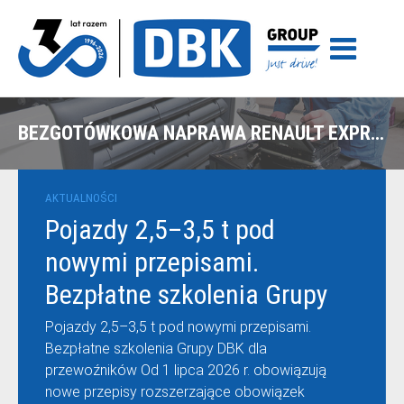
BEZGOTÓWKOWA NAPRAWA RENAULT EXPRESS Z POLISY ERGO HESTIA W SUWAŁKACH
AKTUALNOŚCI
Pojazdy 2,5–3,5 t pod
nowymi przepisami.
Bezpłatne szkolenia Grupy
DBK dla przewoźników
Pojazdy 2,5–3,5 t pod nowymi przepisami.
Bezpłatne szkolenia Grupy DBK dla
przewoźników Od 1 lipca 2026 r. obowiązują
nowe przepisy rozszerzające obowiązek