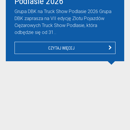
Podlasie 2026
Grupa DBK na Truck Show Podlasie 2026 Grupa
DBK zaprasza na VII edycję Zlotu Pojazdów
Ciężarowych Truck Show Podlasie, która
odbędzie się od 31…
CZYTAJ WIĘCEJ