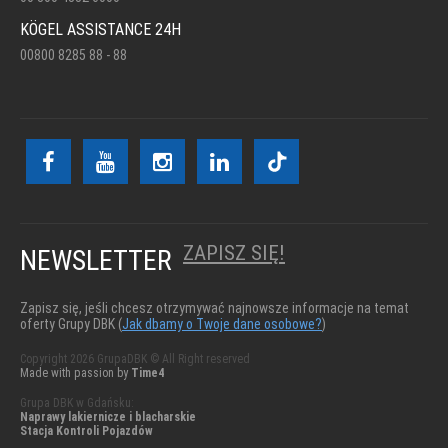
KÖGEL ASSISTANCE 24H
00800 8285 88 - 88
ZAPISZ SIĘ!
NEWSLETTER
Zapisz się, jeśli chcesz otrzymywać najnowsze informacje na temat
oferty Grupy DBK (
Jak dbamy o Twoje dane osobowe?
)
Copyright 2026 GrupaDBK © All Right reserved
Made with passion by
Time4
Grupa DBK w Gdańsku:
Naprawy lakiernicze i blacharskie
Stacja Kontroli Pojazdów