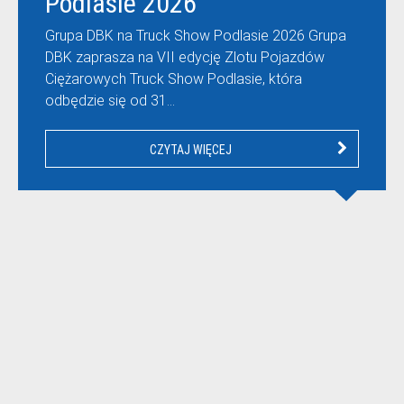
Podlasie 2026
Grupa DBK na Truck Show Podlasie 2026 Grupa
DBK zaprasza na VII edycję Zlotu Pojazdów
Ciężarowych Truck Show Podlasie, która
odbędzie się od 31…
CZYTAJ WIĘCEJ