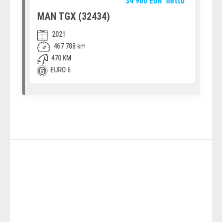
34 900
EUR
netto
MAN TGX (32434)
2021
467 788 km
470 KM
EURO 6