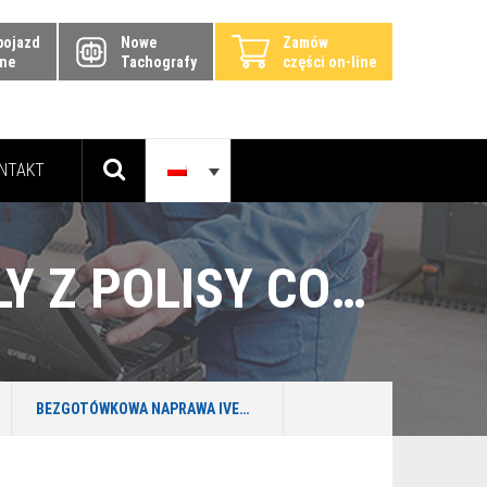
pojazd
Nowe
Zamów
ine
Tachografy
części on-line
NTAKT
BEZGOTÓWKOWA NAPRAWA IVECO DAILY Z POLISY COMPENSA W NIEPRUSZEWIE
BEZGOTÓWKOWA NAPRAWA IVECO DAILY Z POLISY COMPENSA W NIEPRUSZEWIE