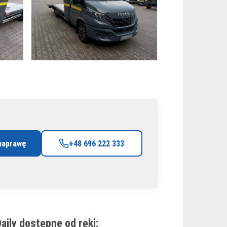
naprawę
+48 696 222 333
aily dostępne od ręki: