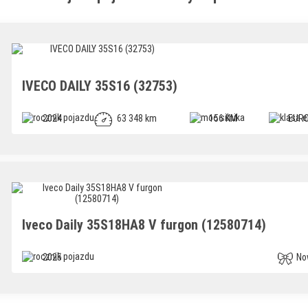
IVECO DAILY 35S16 (32753)
2024
63 348 km
156 KM
EURO
Iveco Daily 35S18HA8 V furgon (12580714)
2025
No