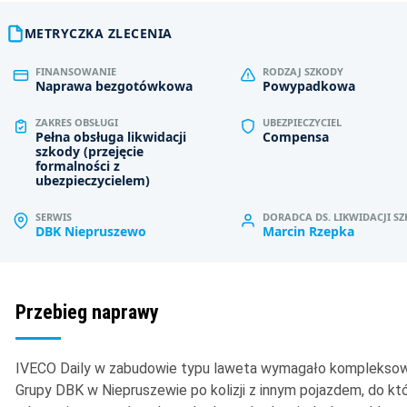
METRYCZKA ZLECENIA
FINANSOWANIE
RODZAJ SZKODY
Naprawa bezgotówkowa
Powypadkowa
ZAKRES OBSŁUGI
UBEZPIECZYCIEL
Pełna obsługa likwidacji
Compensa
szkody (przejęcie
formalności z
ubezpieczycielem)
SERWIS
DORADCA DS. LIKWIDACJI S
DBK Niepruszewo
Marcin Rzepka
Przebieg naprawy
IVECO Daily w zabudowie typu laweta wymagało kompleksowe
Grupy DBK w Niepruszewie po kolizji z innym pojazdem, do któ