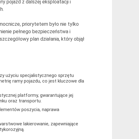
 pojazd z dalszej eksploatacji i
h.
mocnicze, priorytetem było nie tylko
nienie pełnego bezpieczeństwa i
 szczegółowy plan działania, który objął
zy użyciu specjalistycznego sprzętu
trię ramy pojazdu, co jest kluczowe dla
tycznej platformy, gwarantujące jej
ku oraz transportu.
lementów poszycia, naprawa
warstwowe lakierowanie, zapewniające
tykorozyjną.