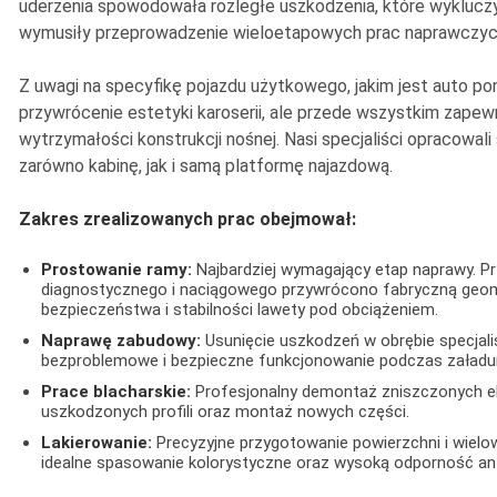
uderzenia spowodowała rozległe uszkodzenia, które wykluczyły
wymusiły przeprowadzenie wieloetapowych prac naprawczyc
Z uwagi na specyfikę pojazdu użytkowego, jakim jest auto po
przywrócenie estetyki karoserii, ale przede wszystkim zapew
wytrzymałości konstrukcji nośnej. Nasi specjaliści opracowali
zarówno kabinę, jak i samą platformę najazdową.
Zakres zrealizowanych prac obejmował:
Prostowanie ramy:
Najbardziej wymagający etap naprawy. Pr
diagnostycznego i naciągowego przywrócono fabryczną geome
bezpieczeństwa i stabilności lawety pod obciążeniem.
Naprawę zabudowy:
Usunięcie uszkodzeń w obrębie specjalis
bezproblemowe i bezpieczne funkcjonowanie podczas załadun
Prace blacharskie:
Profesjonalny demontaż zniszczonych e
uszkodzonych profili oraz montaż nowych części.
Lakierowanie:
Precyzyjne przygotowanie powierzchni i wielo
idealne spasowanie kolorystyczne oraz wysoką odporność an