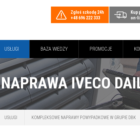
Zgłoś szkodę 24h
Kup 
+48 696 222 333
on-l
USŁUGI
BAZA WIEDZY
PROMOCJE
KO
USŁUGI
KOMPLEKSOWE NAPRAWY POWYPADKOWE W GRUPIE DBK