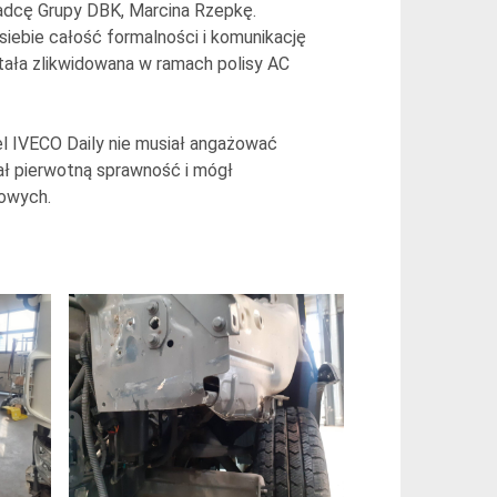
radcę Grupy DBK, Marcina Rzepkę.
iebie całość formalności i komunikację
tała zlikwidowana w ramach polisy AC
el IVECO Daily nie musiał angażować
ł pierwotną sprawność i mógł
towych.