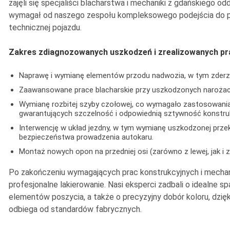
zajęli się specjaliści blacharstwa i mechaniki z gdańskiego od
wymagał od naszego zespołu kompleksowego podejścia do p
technicznej pojazdu.
Zakres zdiagnozowanych uszkodzeń i zrealizowanych pr
Naprawę i wymianę elementów przodu nadwozia, w tym zderzak
Zaawansowane prace blacharskie przy uszkodzonych narożach 
Wymianę rozbitej szyby czołowej, co wymagało zastosowani
gwarantujących szczelność i odpowiednią sztywność konstruk
Interwencję w układ jezdny, w tym wymianę uszkodzonej przekł
bezpieczeństwa prowadzenia autokaru.
Montaż nowych opon na przedniej osi (zarówno z lewej, jak i z
Po zakończeniu wymagających prac konstrukcyjnych i mechan
profesjonalne lakierowanie. Nasi eksperci zadbali o idealne 
elementów poszycia, a także o precyzyjny dobór koloru, dzięk
odbiega od standardów fabrycznych.