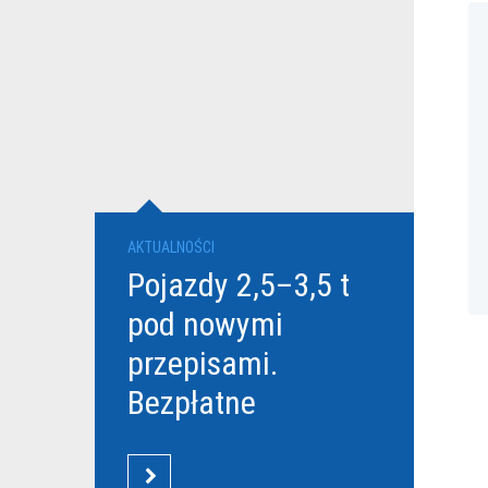
AKTUALNOŚCI
Pojazdy 2,5–3,5 t
pod nowymi
przepisami.
Bezpłatne
szkolenia Grupy
DBK dla
CZYTAJ WIĘCEJ