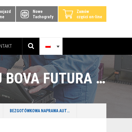
pojazd
Nowe
Zamów
ine
Tachografy
części on-line
NTAKT
BEZGOTÓWKOWA NAPRAWA AUTOBUSU BOVA FUTURA Z POLISY WARTA W GDAŃSKU
BEZGOTÓWKOWA NAPRAWA AUTOBUSU BOVA FUTURA Z POLISY WARTA W GDAŃSKU