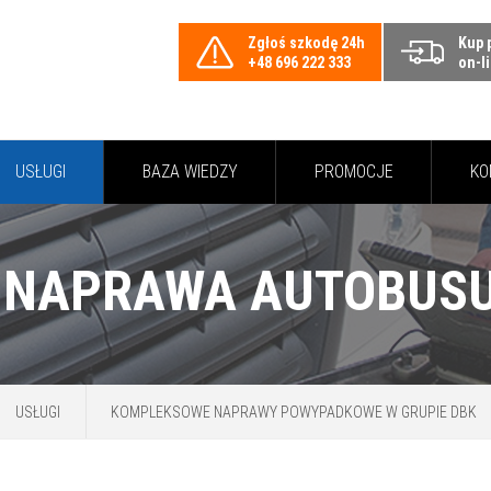
Zgłoś szkodę 24h
Kup 
+48 696 222 333
on-l
USŁUGI
BAZA WIEDZY
PROMOCJE
KO
USŁUGI
KOMPLEKSOWE NAPRAWY POWYPADKOWE W GRUPIE DBK