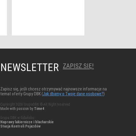
NEWSLETTER
ZAPISZ SIĘ!
Zapisz się, jeśli chcesz otrzymywać najnowsze informacje na
temat oferty Grupy DBK (
Jak dbamy o Twoje dane osobowe?
)
Copyright 2026 GrupaDBK © All Right reserved
Made with passion by
Time4
Grupa DBK w Gdańsku:
Naprawy lakiernicze i blacharskie
Stacja Kontroli Pojazdów