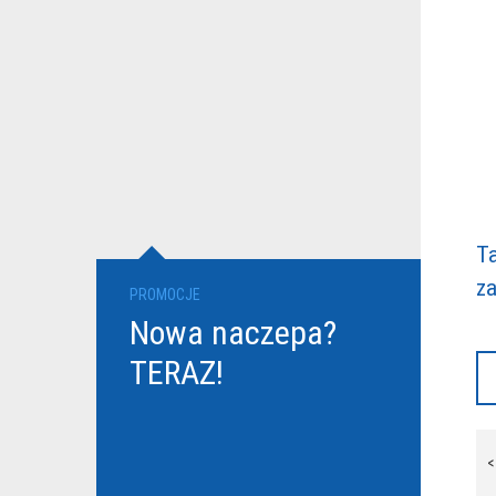
Ta
z
PROMOCJE
Nowa naczepa?
TERAZ!
N
<
w