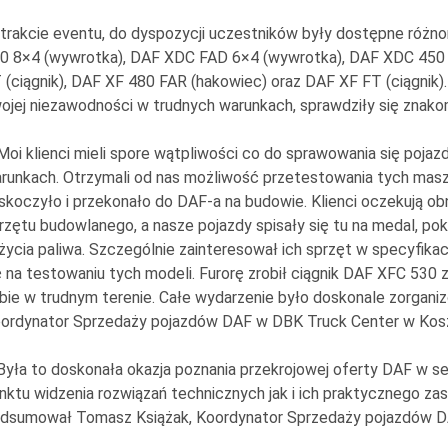
trakcie eventu, do dyspozycji uczestników były dostępne różn
0 8×4 (wywrotka), DAF XDC FAD 6×4 (wywrotka), DAF XDC 450
 (ciągnik), DAF XF 480 FAR (hakowiec) oraz DAF XF FT (ciągnik).
ojej niezawodności w trudnych warunkach, sprawdziły się znako
Moi klienci mieli spore wątpliwości co do sprawowania się poj
runkach. Otrzymali od nas możliwość przetestowania tych masz
skoczyło i przekonało do DAF-a na budowie. Klienci oczekują ob
rzętu budowlanego, a nasze pojazdy spisały się tu na medal, 
życia paliwa. Szczególnie zainteresował ich sprzęt w specyfikacj
ę na testowaniu tych modeli. Furorę zrobił ciągnik DAF XFC 530 
bie w trudnym terenie. Całe wydarzenie było doskonale zorgani
ordynator Sprzedaży pojazdów DAF w DBK Truck Center w Kosza
Była to doskonała okazja poznania przekrojowej oferty DAF w s
nktu widzenia rozwiązań technicznych jak i ich praktycznego za
dsumował Tomasz Książak, Koordynator Sprzedaży pojazdów D