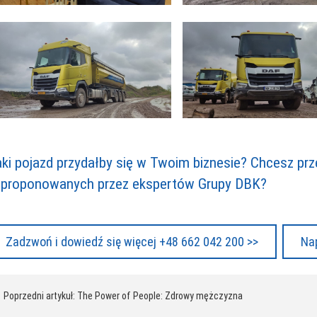
ki pojazd przydałby się w Twoim biznesie? Chcesz prz
aproponowanych przez ekspertów Grupy DBK?
Zadzwoń i dowiedź się więcej +48 662 042 200 >>
Nap
awigacja
 Poprzedni artykuł: The Power of People: Zdrowy mężczyzna
pisu