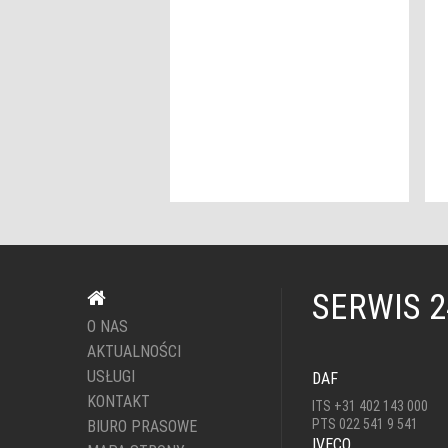
SERWIS 
O NAS
AKTUALNOŚCI
USŁUGI
DAF
KONTAKT
ITS +31 402 143 000
PTS 022 541 9 541
BIURO PRASOWE
IVECO