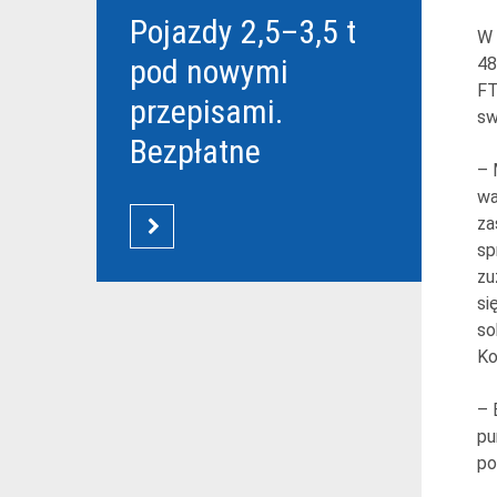
Pojazdy 2,5–3,5 t
W 
pod nowymi
48
FT
przepisami.
sw
Bezpłatne
– 
szkolenia Grupy
wa
DBK dla
za
CZYTAJ WIĘCEJ
sp
przewoźników
zu
si
so
Ko
– 
pu
po