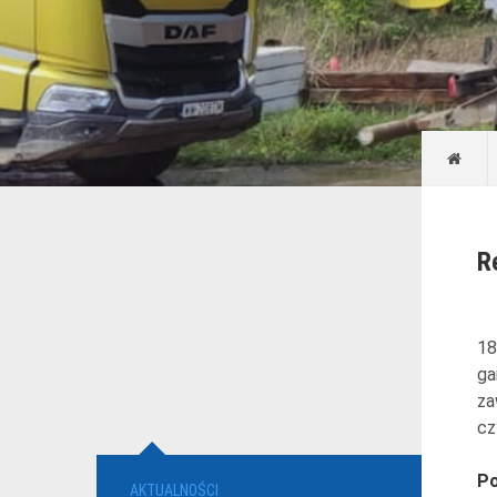
R
18
ga
za
cz
Po
AKTUALNOŚCI