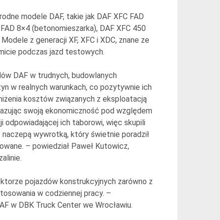
orodne modele DAF, takie jak DAF XFC FAD
 FAD 8×4 (betonomieszarka), DAF XFC 450
 Modele z generacji XF, XFC i XDC, znane ze
micie podczas jazd testowych.
azdów DAF w trudnych, budowlanych
yn w realnych warunkach, co pozytywnie ich
niżenia kosztów związanych z eksploatacją
pokazując swoją ekonomiczność pod względem
i odpowiadającej ich taborowi, więc skupili
z naczepą wywrotką, który świetnie poradził
zowane. – powiedział Paweł Kutowicz,
linie.
ektorze pojazdów konstrukcyjnych zarówno z
stosowania w codziennej pracy. –
AF w DBK Truck Center we Wrocławiu.