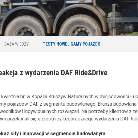
BAZA WIEDZY
TESTY NOWEJ GAMY POJAZDÓW DAF XF, XFC I XDC DLA BRANŻY BUDOWLANEJ
eakcja z wydarzenia DAF Ride&Drive
 kwietnia br. w Kopalni Kruszyw Naturalnych w miejscowości Łub
my pojazdów DAF z segmentu budowlanego. Branża budowlana 
wodników i indywidualnych rozwiązań. Na potrzeby klientów z
ym przekonali się uczestnicy tegorocznego wydarzenia DAF Rid
kaz siły i innowacji w segmencie budowlanym