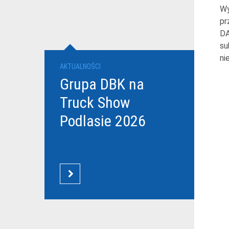
Wy
pr
DA
su
ni
AKTUALNOŚCI
Grupa DBK na
Truck Show
Podlasie 2026
CZYTAJ WIĘCEJ