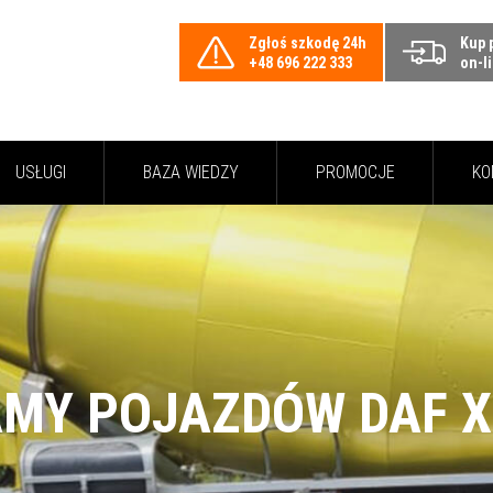
Zgłoś szkodę 24h
Kup 
+48 696 222 333
on-l
USŁUGI
BAZA WIEDZY
PROMOCJE
KO