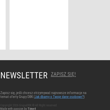
NEWSLETTER
ZAPISZ SIĘ!
Zapisz się, jeśli chcesz otrzymywać najnowsze informacje na
temat oferty Grupy DBK (
Jak dbamy o Twoje dane osobowe?
)
Copyright 2026 GrupaDBK © All Right reserved
Made with passion by
Time4