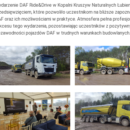
darzenie DAF Ride&Drive w Kopalni Kruszyw Naturalnych Łubien
zedsięwzięciem, które pozwoliło uczestnikom na bliższe zapoz
F oraz ich możliwościami w praktyce. Atmosfera pełna profesjon
kcesu tego wydarzenia, pozostawiając uczestników z pozytywny
ezawodności pojazdów DAF w trudnych warunkach budowlanych