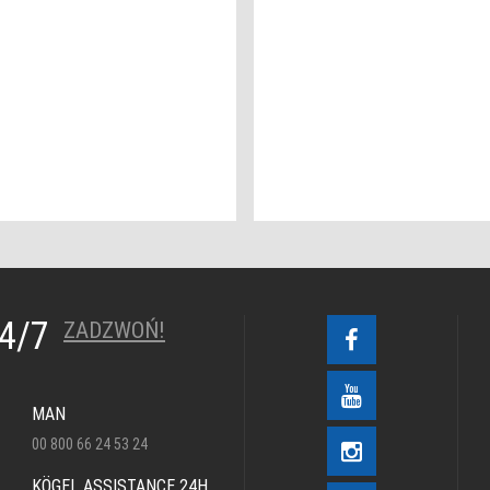
24/7
ZADZWOŃ!
MAN
00 800 66 24 53 24
KÖGEL ASSISTANCE 24H