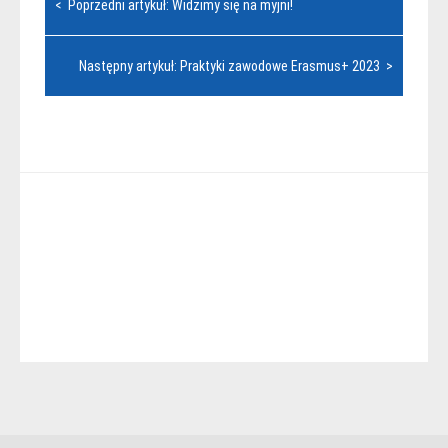
< Poprzedni artykuł: Widzimy się na myjni!
wpisu
Następny artykuł: Praktyki zawodowe Erasmus+ 2023 >