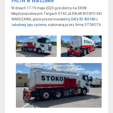
PALIW w Warszawie
W dniach 17-19 maja 2023 gościliśmy na XXVIII
Międzynarodowych Targach STACJA PALIW W EXPO XXI
WARSZAWA, gdzie prezentowaliśmy
DAFa XD 450 FAN z
zabudową typu cysterna
, wykonaną przez firmę STOKOTA.