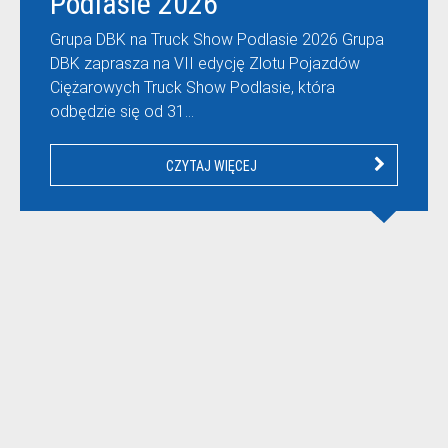
Podlasie 2026
Grupa DBK na Truck Show Podlasie 2026 Grupa
DBK zaprasza na VII edycję Zlotu Pojazdów
Ciężarowych Truck Show Podlasie, która
odbędzie się od 31…
CZYTAJ WIĘCEJ