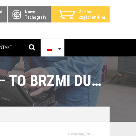
zd
Nowe
Zamów
Tachografy
części on-line
NTAKT
MECHANIK POJAZDÓW CIĘŻAROWYCH – TO BRZMI DUMNIE
4 kwietnia, 2022