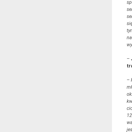
sp
se
se
si
ty
na
wy
–
tr
–
mł
ok
kw
ci
12
wa
je