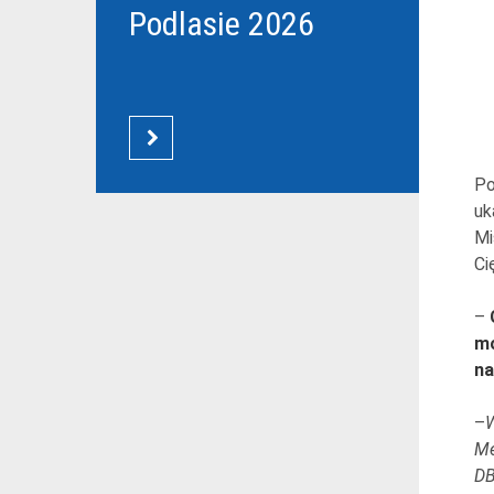
Podlasie 2026
CZYTAJ WIĘCEJ
Po
uk
Mi
Ci
–
mo
na
–
W
Me
DB