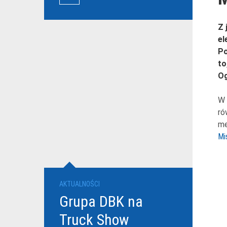
przewoźników
Z 
el
Po
to
Og
W 
ró
me
Mi
AKTUALNOŚCI
Grupa DBK na
Truck Show