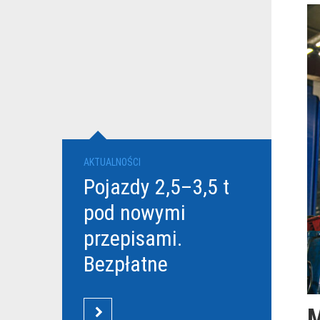
AKTUALNOŚCI
Pojazdy 2,5–3,5 t
pod nowymi
przepisami.
Bezpłatne
szkolenia Grupy
DBK dla
M
CZYTAJ WIĘCEJ