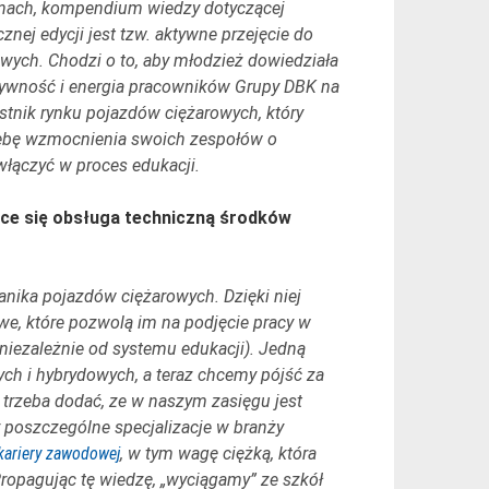
manach, kompendium wiedzy dotyczącej
ej edycji jest tzw. aktywne przejęcie do
owych. Chodzi o to, aby młodzież dowiedziała
ktywność i energia pracowników Grupy DBK na
estnik rynku pojazdów ciężarowych, który
rzebę wzmocnienia swoich zespołów o
 włączyć w proces edukacji.
ące się obsługa techniczną środków
nika pojazdów ciężarowych. Dzięki niej
we, które pozwolą im na podjęcie pracy w
 niezależnie od systemu edukacji). Jedną
ch i hybrydowych, a teraz chcemy pójść za
A trzeba dodać, ze w naszym zasięgu jest
 poszczególne specjalizacje w branży
kariery zawodowej
, w tym wagę ciężką, która
Propagując tę wiedzę, „wyciągamy” ze szkół