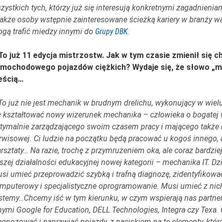
zystkich tych, którzy już się interesują konkretnymi zagadnienia
także osoby wstępnie zainteresowane ścieżką kariery w branży wa
gą trafić miedzy innymi do
Grupy DBK
.
To już 11 edycja mistrzostw. Jak w tym czasie zmienił się 
mochodowego pojazdów ciężkich? Wydaje się, że słowo „me
eścią…
To już nie jest mechanik w brudnym drelichu, wykonujący w wielu
ę kształtować nowy wizerunek mechanika – człowieka o bogatej 
tymalnie zarządzającego swoim czasem pracy i mającego także 
rwisowej. Ci ludzie na początku będą pracować u kogoś innego, 
rsztaty… Na razie, trochę z przymrużeniem oka, ale coraz bard
szej działalności edukacyjnej nowej kategorii – mechanika IT.
si umieć przeprowadzić szybką i trafną diagnozę, zidentyfikow
mputerowy i specjalistyczne oprogramowanie. Musi umieć z nich
stemy…Chcemy iść w tym kierunku, w czym wspierają nas partner
nymi Google for Education, DELL Technologies, Integra czy Texa
agnozować i naprawiać pojazdy, z naciskiem na te elementy, któ