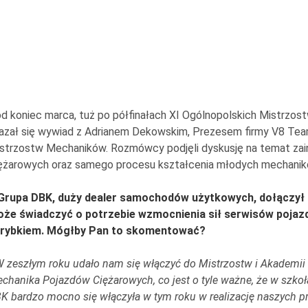
d koniec marca, tuż po półfinałach XI Ogólnopolskich Mistrzost
azał się wywiad z Adrianem Dekowskim, Prezesem firmy V8 Tea
strzostw Mechaników. Rozmówcy podjęli dyskusję na temat zai
ężarowych oraz samego procesu kształcenia młodych mechanik
Grupa DBK, duży dealer samochodów użytkowych, dołączył 
że świadczyć o potrzebie wzmocnienia sił serwisów poja
rybkiem. Mógłby Pan to skomentować?
 zeszłym roku udało nam się włączyć do Mistrzostw i Akademi
chanika Pojazdów Ciężarowych, co jest o tyle ważne, że w szkoła
K bardzo mocno się włączyła w tym roku w realizację naszych p