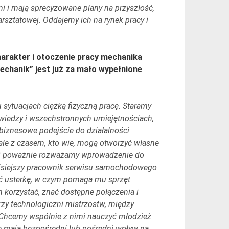
mi i mają sprecyzowane plany na przyszłość,
rsztatowej. Oddajemy ich na rynek pracy i
charakter i otoczenie pracy mechanika
chanik” jest już za mało wypełnione
 sytuacjach ciężką fizyczną pracę. Staramy
wiedzy i wszechstronnych umiejętnościach,
biznesowe podejście do działalności
ale z czasem, kto wie, mogą otworzyć własne
ziej poważnie rozważamy wprowadzenie do
 Dzisiejszy pracownik serwisu samochodowego
ać usterkę, w czym pomaga mu sprzęt
 korzystać, znać dostępne połączenia i
zy technologiczni mistrzostw, między
. Chcemy wspólnie z nimi nauczyć młodzież
re mają bezpośredni lub pośredni wpływ na