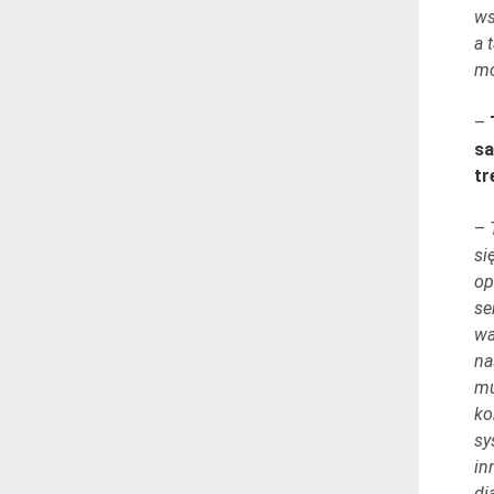
ws
a 
mo
–
sa
tr
–
si
op
se
wa
na
mu
ko
sy
in
di