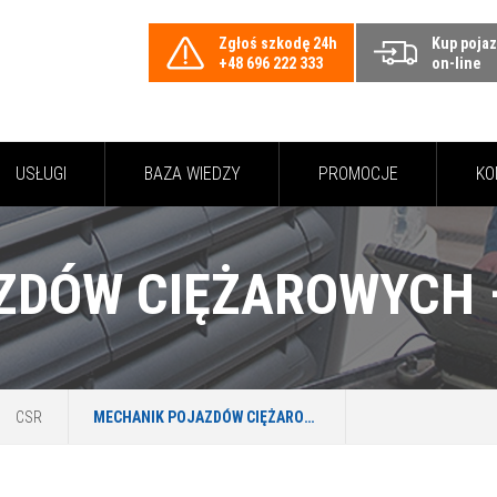
Zgłoś szkodę 24h
Kup poja
+48 696 222 333
on-line
USŁUGI
BAZA WIEDZY
PROMOCJE
KO
CSR
MECHANIK POJAZDÓW CIĘŻAROWYCH – TO BRZMI DUMNIE