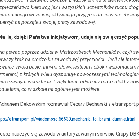
zpieczeństwo kierowcy, jak i wszystkich uczestników ruchu dro
pomnianego wcześniej aktywnego przyjęcia do serwisu- chcemy
ierzyć na początku swojej pracy zawodowej.
Na ile, dzięki Państwa inicjatywom, udaje się zwiększyć p
Na pewno poprzez udział w Mistrzostwach Mechaników, czyli swe
erwszy krok na drodze ku zawodowej przyszłości. Jeśli się inter
zwinąć swoją pasję. Innymi słowy, jesteśmy obok i wspomagam
rtnerami, z których wielu dysponuje nowoczesnymi technologi
półczesnym warsztacie. Dzięki temu młodzież ma kontakt z now
oduktami, co w szkole na ogólnie jest możliwe.
Adrianem Dekowskim rozmawiał Cezary Bednarski z etransport.pl.
tps://etransport.pl/wiadomosc,66530,mechanik_to_brzmi_dumnie.html
cesz nauczyć się zawodu w autoryzowanym serwisie Grupy DB