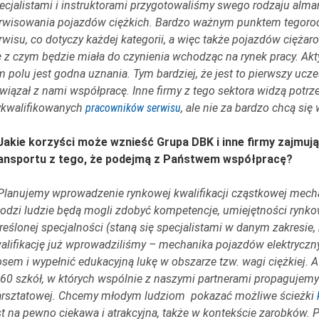
ecjalistami i instruktorami przygotowaliśmy swego rodzaju al
rwisowania pojazdów ciężkich. Bardzo ważnym punktem tegoroczn
rwisu, co dotyczy każdej kategorii, a więc także pojazdów ciężar
ę z czym będzie miała do czynienia wchodząc na rynek pracy. A
m polu jest godna uznania. Tym bardziej, że jest to pierwszy ucz
wiązał z nami współpracę. Inne firmy z tego sektora widzą pot
kwalifikowanych
pracowników serwisu
, ale nie za bardzo chcą się
Jakie korzyści może wznieść Grupa DBK i inne firmy zajmuj
ansportu z tego, że podejmą z Państwem współpracę?
Planujemy wprowadzenie rynkowej kwalifikacji cząstkowej mecha
odzi ludzie będą mogli zdobyć kompetencje, umiejętności rynko
reślonej specjalności (staną się specjalistami w danym zakresie,
alifikację już wprowadziliśmy – mechanika pojazdów elektryczny
osem i wypełnić edukacyjną lukę w obszarze tzw. wagi ciężkiej. 
60 szkół, w których wspólnie z naszymi partnerami propagujemy
rsztatowej. Chcemy młodym ludziom pokazać możliwe ścieżki
st na pewno ciekawa i atrakcyjna, także w kontekście zarobków. 