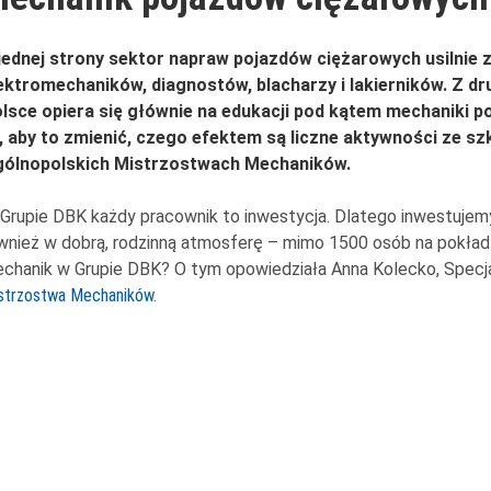
jednej strony sektor napraw pojazdów ciężarowych usilnie
ektromechaników, diagnostów, blacharzy i lakierników. Z d
lsce opiera się głównie na edukacji pod kątem mechaniki 
, aby to zmienić, czego efektem są liczne aktywności ze sz
ólnopolskich Mistrzostwach Mechaników.
Grupie DBK każdy pracownik to inwestycja. Dlatego inwestujemy 
wnież w dobrą, rodzinną atmosferę – mimo 1500 osób na pokład
chanik w Grupie DBK? O tym opowiedziała Anna Kolecko, Specja
strzostwa Mechaników.