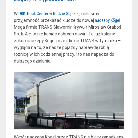
W
DBK Truck Center w Rudzie Śląskiej
, mieliśmy
przyjemność przekazać klucze do nowej
naczepy Kögel
Mega firmie TRANS Sławomir Krywult Mirosław Graboś
Sp. k. Ale to nie koniec dobrych nowin! To już kolejny
zakup naczepy Kögel przez firmę TRANS w tym roku –
wygląda na to, że nasze pojazdy naprawdę robią
różnicę w ich codziennej pracy. I to nas napędza do
dalszego działania!
Wybór naczepy Kögel przez TRANS nie był przypadkiem