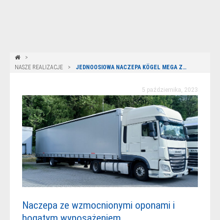
NASZE REALIZACJE
JEDNOOSIOWA NACZEPA KÖGEL MEGA ZE WZMOCNIONYMI OPONAMI
5 października, 2023
Naczepa ze wzmocnionymi oponami i
bogatym wyposażeniem