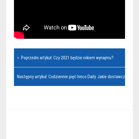
Nawigacja
< Poprzedni artykuł: Czy 2021 będzie rokiem wynajmu?
wpisu
Następny artykuł: Codziennie pięć Iveco Daily. Jakie dostawczaki kup