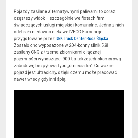
Pojazdy zasilane alternatywnymi paliwami to coraz
częstszy widok – szczególnie we flotach firm
świadczących usługi miejskie i komunalne. Jedna z nich
odebrała niedawno ciekawe IVECO Eurocargo
przygotowane przez
DBK Truck Center Ruda Śląska
.
Zostało ono wyposażone w 204-konny silnik 5,8l
zasilany CNG z trzema zbiornikami o łącznej
pojemności wynoszącej 900 l, a także jednokomorową
zabudowę bezpyłową typu „śmieciarka”. Co ważne,
pojazd jest ultracichy, dzięki czemu może pracować
nawet wtedy, gdy inni śpią.