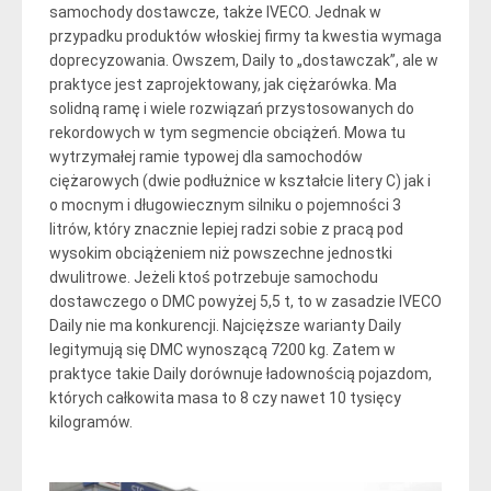
samochody dostawcze, także IVECO. Jednak w
przypadku produktów włoskiej firmy ta kwestia wymaga
doprecyzowania. Owszem, Daily to „dostawczak”, ale w
praktyce jest zaprojektowany, jak ciężarówka. Ma
solidną ramę i wiele rozwiązań przystosowanych do
rekordowych w tym segmencie obciążeń. Mowa tu
wytrzymałej ramie typowej dla samochodów
ciężarowych (dwie podłużnice w kształcie litery C) jak i
o mocnym i długowiecznym silniku o pojemności 3
litrów, który znacznie lepiej radzi sobie z pracą pod
wysokim obciążeniem niż powszechne jednostki
dwulitrowe. Jeżeli ktoś potrzebuje samochodu
dostawczego o DMC powyżej 5,5 t, to w zasadzie IVECO
Daily nie ma konkurencji. Najcięższe warianty Daily
legitymują się DMC wynoszącą 7200 kg. Zatem w
praktyce takie Daily dorównuje ładownością pojazdom,
których całkowita masa to 8 czy nawet 10 tysięcy
kilogramów.