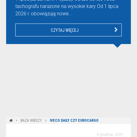
tachografu narażone na wysokie kary Od 1 lipca
2026 r. obowiązują nowe…
CZYTAJ WIĘCEJ
BAZA WIEDZY
IVECO DAILY CZY EUROCARGO
8 grudnia, 2021