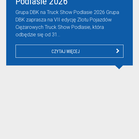
Podlasie 2026
Grupa DBK na Truck Show Podlasie 2026 Grupa
DBK zaprasza na VII edycję Zlotu Pojazdów
Ciężarowych Truck Show Podlasie, która
odbędzie się od 31…
CZYTAJ WIĘCEJ