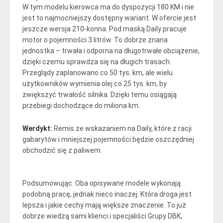
W tym modelu kierowca ma do dyspozycji 180 KM i nie
jest to najmocniejszy dostępny wariant. W ofercie jest
jeszcze wersja 210-konna. Pod maską Daily pracuje
motor o pojemności 3 litrów. To dobrze znana
jednostka – trwała i odporna na długotrwałe obciążenie,
dzięki czemu sprawdza się na długich trasach.
Przeglądy zaplanowano co 50 tys. km, ale wielu
użytkowników wymienia olej co 25 tys. km, by
zwiększyć trwałość silnika. Dzięki temu osiągają
przebiegi dochodzące do miliona km.
Werdykt:
Remis ze wskazaniem na Daily, które z racji
gabarytów i mniejszej pojemności będzie oszczędniej
obchodzić się z paliwem.
Podsumowując. Oba opisywane modele wykonają
podobną pracę, jednak nieco inaczej. Która droga jest
lepsza i jakie cechy mają większe znaczenie. To już
dobrze wiedzą sami klienci i specjaliści Grupy DBK,