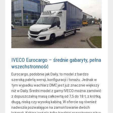
IVECO Eurocargo – średnie gabaryty, pełna
wszechstronność
Eurocargo, podobnie jak Daily, to model z bardzo
szeroką paletą wersji, konfiguracji i tonażu. Jednak w
tym wypadku wachlarz DMC jest już znacznie większy
niż w Daily. Średni model z gamy IVECO można zamówić
z dopuszczalną masą całkowitą od 7,5 do 18 t, z krótką,
długą, niską czy wysoką kabiną. W ofercie są również
nadwozia pozwalające na zamontowanie dwóch
leżanek. Kabina jest nie tylko bardziej przestronna niż w