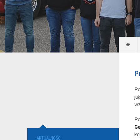
P
Po
ja
wz
Po
Ge
ko
AKTUALNOŚCI