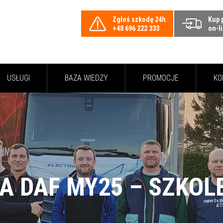
Zgłoś szkodę 24h
Kup 
+48 696 222 333
on-l
USŁUGI
BAZA WIEDZY
PROMOCJE
KO