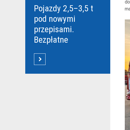
do
Pojazdy 2,5–3,5 t
ma
pod nowymi
przepisami.
Bezpłatne
szkolenia Grupy
DBK dla
CZYTAJ WIĘCEJ
przewoźników