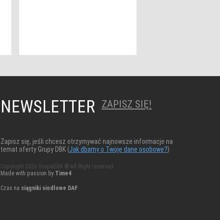
NEWSLETTER
ZAPISZ SIĘ!
Zapisz się, jeśli chcesz otrzymywać najnowsze informacje na
temat oferty Grupy DBK (
Jak dbamy o Twoje dane osobowe?
)
Copyright 2026 GrupaDBK © All Right reserved
Made with passion by
Time4
Czas na
ciągniki siodłowe DAF