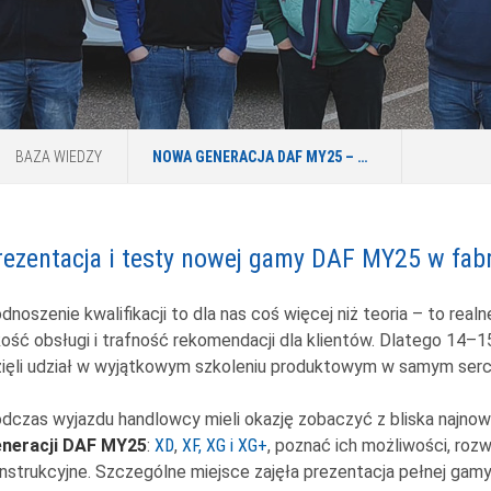
BAZA WIEDZY
NOWA GENERACJA DAF MY25 – SZKOLENIE W EINDHOVEN
rezentacja i testy nowej gamy DAF MY25 w fab
dnoszenie kwalifikacji to dla nas coś więcej niż teoria – to real
kość obsługi i trafność rekomendacji dla klientów. Dlatego 14–15
ięli udział w wyjątkowym szkoleniu produktowym w samym serc
dczas wyjazdu handlowcy mieli okazję zobaczyć z bliska najn
neracji DAF MY25
:
XD
,
XF, XG i XG+
, poznać ich możliwości, roz
nstrukcyjne. Szczególne miejsce zajęła prezentacja pełnej gam