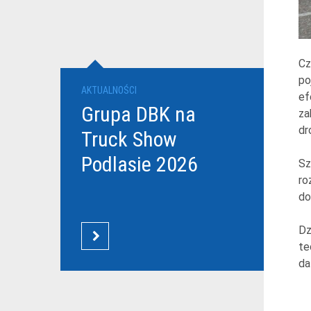
Cz
po
AKTUALNOŚCI
ef
Grupa DBK na
za
dr
Truck Show
Podlasie 2026
Sz
ro
do
Dz
CZYTAJ WIĘCEJ
te
da