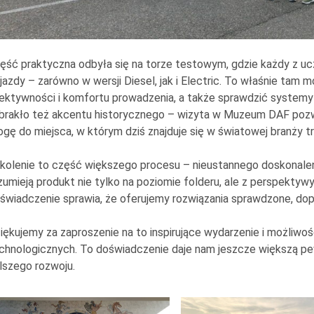
ęść praktyczna odbyła się na torze testowym, gdzie każdy z u
jazdy – zarówno w wersji Diesel, jak i Electric. To właśnie tam
ektywności i komfortu prowadzenia, a także sprawdzić systemy
brakło też akcentu historycznego – wizyta w Muzeum DAF pozwoli
ogę do miejsca, w którym dziś znajduje się w światowej branży t
kolenie to część większego procesu – nieustannego doskonalen
zumieją produkt nie tylko na poziomie folderu, ale z perspektyw
świadczenie sprawia, że oferujemy rozwiązania sprawdzone, do
iękujemy za zaproszenie na to inspirujące wydarzenie i możliwo
chnologicznych. To doświadczenie daje nam jeszcze większą p
lszego rozwoju.