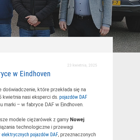
23 kwietnia, 2025
ryce w Eindhoven
ne doświadczenie, które przekłada się na
 kwietnia nasi eksperci ds.
pojazdów DAF
u marki – w fabryce DAF w Eindhoven.
owsze modele ciężarówek z gamy
Nowej
wiązania technologiczne i przewagi
y
elektrycznych pojazdów DAF
, przeznaczonych