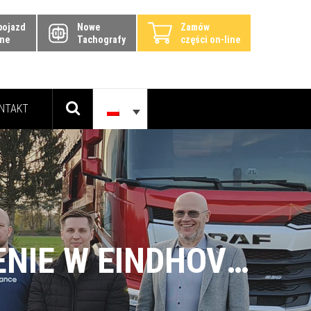
pojazd
Nowe
Zamów
ine
Tachografy
części on-line
NTAKT
NOWA GENERACJA DAF MY25 – SZKOLENIE W EINDHOVEN