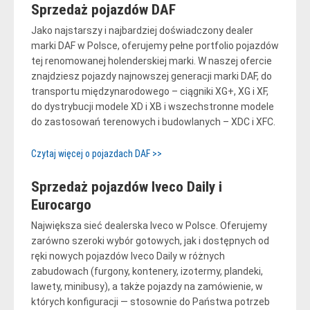
Sprzedaż pojazdów DAF
Jako najstarszy i najbardziej doświadczony dealer
marki DAF w Polsce, oferujemy pełne portfolio pojazdów
tej renomowanej holenderskiej marki. W naszej ofercie
znajdziesz pojazdy najnowszej generacji marki DAF, do
transportu międzynarodowego – ciągniki XG+, XG i XF,
do dystrybucji modele XD i XB i wszechstronne modele
do zastosowań terenowych i budowlanych – XDC i XFC.
Czytaj więcej o pojazdach DAF >>
Sprzedaż pojazdów Iveco Daily i
Eurocargo
Największa sieć dealerska Iveco w Polsce. Oferujemy
zarówno szeroki wybór gotowych, jak i dostępnych od
ręki nowych pojazdów Iveco Daily w różnych
zabudowach (furgony, kontenery, izotermy, plandeki,
lawety, minibusy), a także pojazdy na zamówienie, w
których konfiguracji — stosownie do Państwa potrzeb