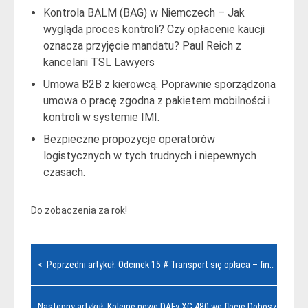
Kontrola BALM (BAG) w Niemczech – Jak
wygląda proces kontroli? Czy opłacenie kaucji
oznacza przyjęcie mandatu? Paul Reich z
kancelarii TSL Lawyers
Umowa B2B z kierowcą. Poprawnie sporządzona
umowa o pracę zgodna z pakietem mobilności i
kontroli w systemie IMI.
Bezpieczne propozycje operatorów
logistycznych w tych trudnych i niepewnych
czasach.
Do zobaczenia za rok!
Nawigacja
< Poprzedni artykuł: Odcinek 15 # Transport się opłaca – finansowanie środków transportu
wpisu
Następny artykuł: Kolejne nowe DAFy XG 480 we flocie Dobosz Trans 