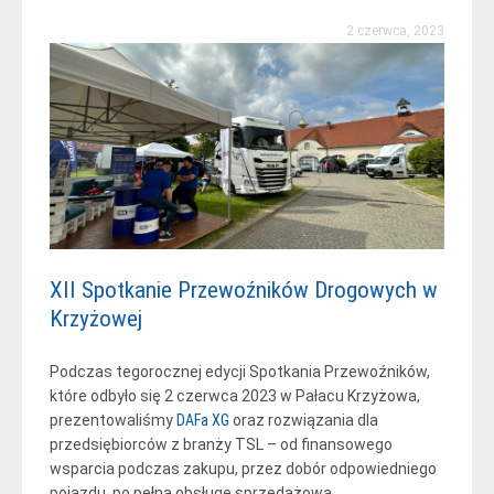
2 czerwca, 2023
XII Spotkanie Przewoźników Drogowych w
Krzyżowej
Podczas tegorocznej edycji Spotkania Przewoźników,
które odbyło się 2 czerwca 2023 w Pałacu Krzyżowa,
prezentowaliśmy
DAFa XG
oraz rozwiązania dla
przedsiębiorców z branży TSL – od finansowego
wsparcia podczas zakupu, przez dobór odpowiedniego
pojazdu, po pełną obsługę sprzedażową.