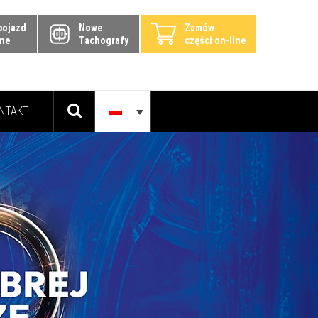
pojazd
Nowe
Zamów
ine
Tachografy
części on-line
NTAKT