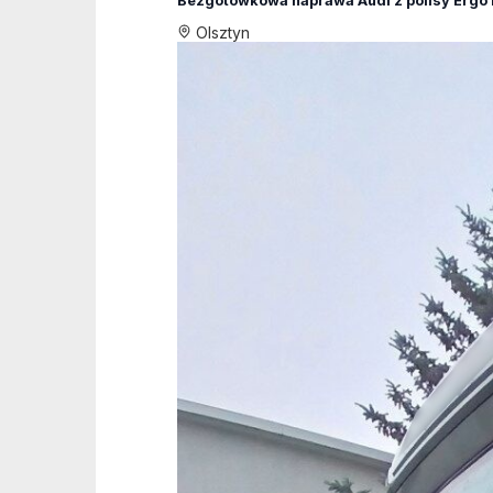
Bezgotówkowa naprawa Audi z polisy Ergo 
Olsztyn