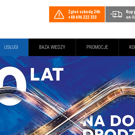
Zgłoś szkodę 24h
Kup 
+48 696 222 333
on-l
USŁUGI
BAZA WIEDZY
PROMOCJE
KO