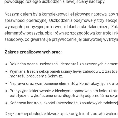
powodując rozległe uszkodzenia lewej ściany naczepy.
Naszym celem była kompleksowa i efektywna naprawa, aby s
sprawności operacyjnej. Uszkodzenia obejmowały trzy sekcje p
wymagało precyzyjnej interwencji blacharsko-lakierniczej. Z
elementów poszycia, objął również szczegółową kontrolę i n
zabudowy, co gwarantuje przywrócenie jej pierwotnej wytrzyma
Zakres zrealizowanych prac:
Dokładna ocena uszkodzeń i demontaż zniszczonych element
Wymiana trzech sekcji paneli ściany lewej zabudowy, z zasto
montażu producenta Schmitz.
Naprawa oraz wzmocnienie elementów konstrukcyjnych krato
Precyzyjne lakierowanie z idealnym dopasowaniem koloru i str
estetyczne wykończenie oraz długotrwałą odporność na czyn
Końcowa kontrola jakości i szczelności zabudowy chłodniczej
Dzięki pełnej obsłudze likwidacji szkody, klient został zwolni