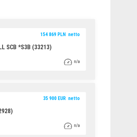
154 869
PLN
netto
 SCB *S3B (33213)
n/a
35 900
EUR
netto
2928)
n/a