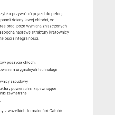
zybko przywrócić pojazd do pełnej
aneli ściany lewej chłodni, co
akres prac, poza wymianą zniszczonych
iezbędną naprawę struktury kratownicy
łości i integralności.
ów poszycia chłodni.
sowaniem oryginalnych technologii
wnicy zabudowy.
uktury powierzchni, zapewniające
niki zewnętrzne.
.
ony z wszelkich formalności. Całość