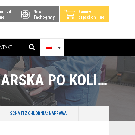
pojazd
Nowe
Zamów
ine
Tachografy
części on-line
NTAKT
SCHMITZ CHŁODNIA: NAPRAWA BLACHARSKA PO KOLIZJI Z CIĄGNIKIEM – SUWAŁKI
SCHMITZ CHŁODNIA: NAPRAWA BLACHARSKA PO KOLIZJI Z CIĄGNIKIEM – SUWAŁKI