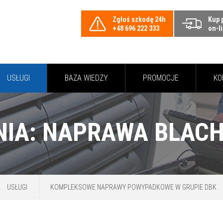
Zgłoś szkodę 24h
Kup 
+48 696 222 333
on-l
USŁUGI
BAZA WIEDZY
PROMOCJE
KO
USŁUGI
KOMPLEKSOWE NAPRAWY POWYPADKOWE W GRUPIE DBK