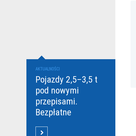
AKTUALNOŚCI
Pojazdy 2,5–3,5 t
pod nowymi
przepisami.
Bezpłatne
szkolenia Grupy
DBK dla
CZYTAJ WIĘCEJ