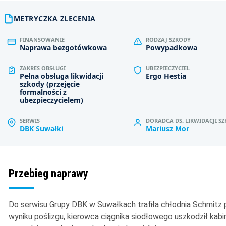
METRYCZKA ZLECENIA
FINANSOWANIE
RODZAJ SZKODY
Naprawa bezgotówkowa
Powypadkowa
ZAKRES OBSŁUGI
UBEZPIECZYCIEL
Pełna obsługa likwidacji
Ergo Hestia
szkody (przejęcie
formalności z
ubezpieczycielem)
SERWIS
DORADCA DS. LIKWIDACJI S
DBK Suwałki
Mariusz Mor
Przebieg naprawy
Do serwisu Grupy DBK w Suwałkach trafiła chłodnia Schmitz
wyniku poślizgu, kierowca ciągnika siodłowego uszkodził kab