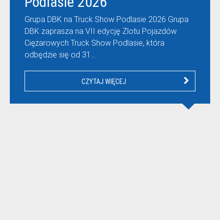
Podlasie 2026
Grupa DBK na Truck Show Podlasie 2026 Grupa
DBK zaprasza na VII edycję Zlotu Pojazdów
Ciężarowych Truck Show Podlasie, która
odbędzie się od 31…
CZYTAJ WIĘCEJ