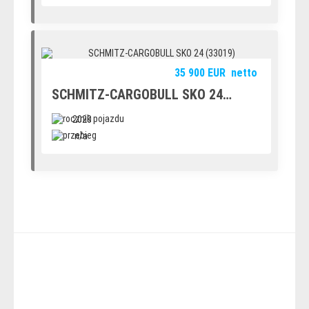
35 900
EUR
netto
SCHMITZ-CARGOBULL SKO 24
(33019)
2020
n/a