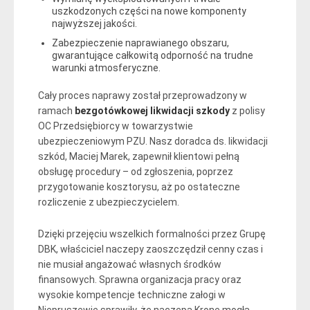
uszkodzonych części na nowe komponenty
najwyższej jakości.
Zabezpieczenie naprawianego obszaru,
gwarantujące całkowitą odporność na trudne
warunki atmosferyczne.
Cały proces naprawy został przeprowadzony w
ramach
bezgotówkowej likwidacji szkody
z polisy
OC Przedsiębiorcy w towarzystwie
ubezpieczeniowym PZU. Nasz doradca ds. likwidacji
szkód, Maciej Marek, zapewnił klientowi pełną
obsługę procedury – od zgłoszenia, poprzez
przygotowanie kosztorysu, aż po ostateczne
rozliczenie z ubezpieczycielem.
Dzięki przejęciu wszelkich formalności przez Grupę
DBK, właściciel naczepy zaoszczędził cenny czas i
nie musiał angażować własnych środków
finansowych. Sprawna organizacja pracy oraz
wysokie kompetencje techniczne załogi w
Niepruszewie sprawiły, że naczepa Krone mogła