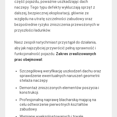
część pojazdu, poważnie uszkadzając dach
naczepy. Tego typu defekty wykluczają sprzęt z
dalszej, bezpiecznej eksploatacji, głównie ze
względu na utratę szczelności zabudowy oraz
bezpośrednie ryzyko zniszczenia przewożonych w
przyszłości ładunków.
Nasz zespół natychmiast przystąpił do działania,
aby jak najszybciej przywrócić pełną sprawność i
funkcjonalność pojazdu.
Zakres zrealizowanych
prac obejmował:
Szczegółową weryfikację uszkodzeń dachu oraz
sprawdzenie ewentualnych naruszeń geometrii
stelaża naczepy.
Demontaż zniszczonych elementów poszycia i
konstrukcji.
Profesjonalną naprawę blacharską mającą na
celu odtworzenie pierwotnych kształtów
zabudowy.
Wymianę wyeksploatowanych i trwale