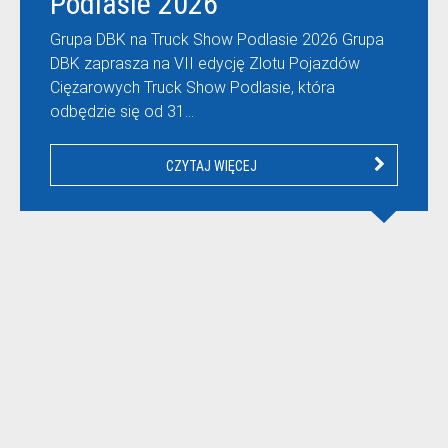
Podlasie 2026
Grupa DBK na Truck Show Podlasie 2026 Grupa
DBK zaprasza na VII edycję Zlotu Pojazdów
Ciężarowych Truck Show Podlasie, która
odbędzie się od 31…
CZYTAJ WIĘCEJ