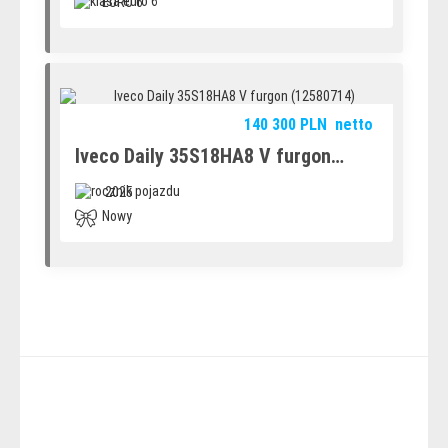
EURO 6
140 300
PLN
netto
Iveco Daily 35S18HA8 V furgon
(12580714)
2025
Nowy