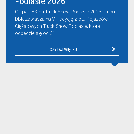
Podlasie 2026
Grupa DBK na Truck Show Podlasie 2026 Grupa
DBK zaprasza na VII edycję Zlotu Pojazdów
Ciężarowych Truck Show Podlasie, która
odbędzie się od 31…
CZYTAJ WIĘCEJ