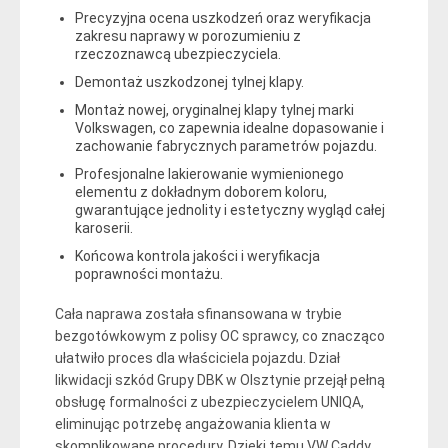
Precyzyjna ocena uszkodzeń oraz weryfikacja
zakresu naprawy w porozumieniu z
rzeczoznawcą ubezpieczyciela.
Demontaż uszkodzonej tylnej klapy.
Montaż nowej, oryginalnej klapy tylnej marki
Volkswagen, co zapewnia idealne dopasowanie i
zachowanie fabrycznych parametrów pojazdu.
Profesjonalne lakierowanie wymienionego
elementu z dokładnym doborem koloru,
gwarantujące jednolity i estetyczny wygląd całej
karoserii.
Końcowa kontrola jakości i weryfikacja
poprawności montażu.
Cała naprawa została sfinansowana w trybie
bezgotówkowym z polisy OC sprawcy, co znacząco
ułatwiło proces dla właściciela pojazdu. Dział
likwidacji szkód Grupy DBK w Olsztynie przejął pełną
obsługę formalności z ubezpieczycielem UNIQA,
eliminując potrzebę angażowania klienta w
skomplikowane procedury. Dzięki temu VW Caddy