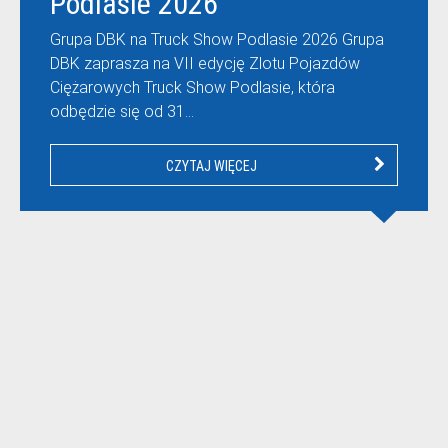
Podlasie 2026
Grupa DBK na Truck Show Podlasie 2026 Grupa
DBK zaprasza na VII edycję Zlotu Pojazdów
Ciężarowych Truck Show Podlasie, która
odbędzie się od 31…
CZYTAJ WIĘCEJ