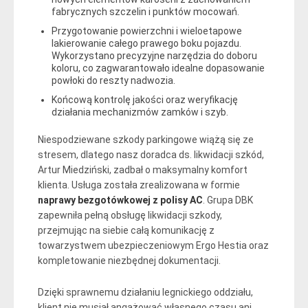
fabrycznych szczelin i punktów mocowań.
Przygotowanie powierzchni i wieloetapowe
lakierowanie całego prawego boku pojazdu.
Wykorzystano precyzyjne narzędzia do doboru
koloru, co zagwarantowało idealne dopasowanie
powłoki do reszty nadwozia.
Końcową kontrolę jakości oraz weryfikację
działania mechanizmów zamków i szyb.
Niespodziewane szkody parkingowe wiążą się ze
stresem, dlatego nasz doradca ds. likwidacji szkód,
Artur Miedziński, zadbał o maksymalny komfort
klienta. Usługa została zrealizowana w formie
naprawy bezgotówkowej z polisy AC
. Grupa DBK
zapewniła pełną obsługę likwidacji szkody,
przejmując na siebie całą komunikację z
towarzystwem ubezpieczeniowym Ergo Hestia oraz
kompletowanie niezbędnej dokumentacji.
Dzięki sprawnemu działaniu legnickiego oddziału,
klient nie musiał angażować własnego czasu ani