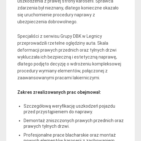
uszkodzenia z prawej strony karoserii. Sprawca
zdarzenia był nieznany, dlatego konieczne okazało
się uruchomienie procedury naprawy z
ubezpieczenia dobrowolnego.
Specjaliści z serwisu Grupy DBK w Legnicy
przeprowadzili rzetelne oględziny auta. Skala
deformacji prawych przednich oraz tylnych drzwi
wykluczała ich bezpieczną i estetyczną naprawę,
dlatego podjęto decyzję o wdrożeniu kompleksowej
procedury wymiany elementów, połączonej z
zaawansowanymi pracami lakierniczymi.
Zakres zrealizowanych prac obejmował:
Szczegółową weryfikację uszkodzeń pojazdu
przed przystąpieniem do naprawy.
Demontaż zniszczonych prawych przednich oraz
prawych tylnych drzwi.
Profesjonalne prace blacharskie oraz montaż
nowych elementów karoserii z zachowaniem