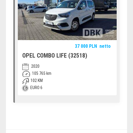
37 000
PLN
netto
OPEL COMBO LIFE (32518)
2020
105 765 km
102 KM
EURO 6