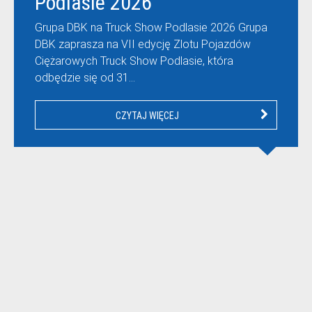
Podlasie 2026
Grupa DBK na Truck Show Podlasie 2026 Grupa
DBK zaprasza na VII edycję Zlotu Pojazdów
Ciężarowych Truck Show Podlasie, która
odbędzie się od 31…
CZYTAJ WIĘCEJ