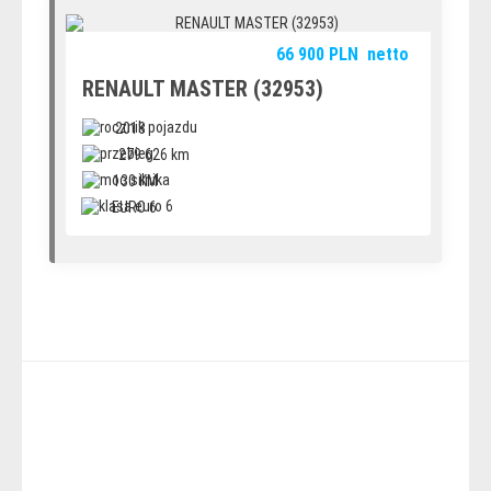
66 900
PLN
netto
RENAULT MASTER (32953)
2018
279 626 km
130 KM
EURO 6