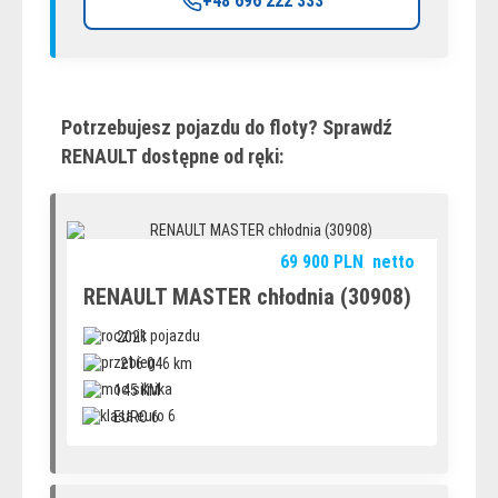
+48 696 222 333
Potrzebujesz pojazdu do floty? Sprawdź
RENAULT dostępne od ręki:
69 900
PLN
netto
RENAULT MASTER chłodnia (30908)
2021
216 046 km
145 KM
EURO 6