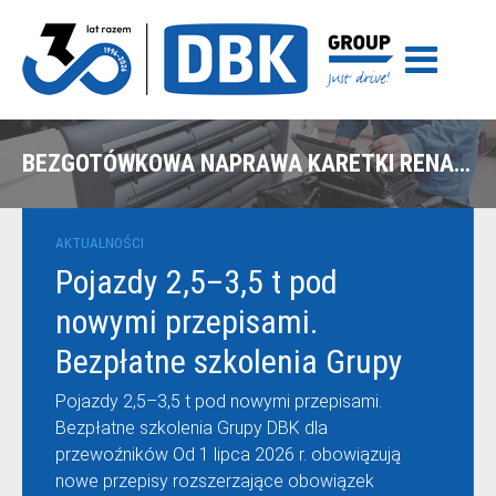
BEZGOTÓWKOWA NAPRAWA KARETKI RENAULT Z POLISY ERGO HESTIA W OLSZTYNIE
AKTUALNOŚCI
Pojazdy 2,5–3,5 t pod
nowymi przepisami.
Bezpłatne szkolenia Grupy
DBK dla przewoźników
Pojazdy 2,5–3,5 t pod nowymi przepisami.
Bezpłatne szkolenia Grupy DBK dla
przewoźników Od 1 lipca 2026 r. obowiązują
nowe przepisy rozszerzające obowiązek