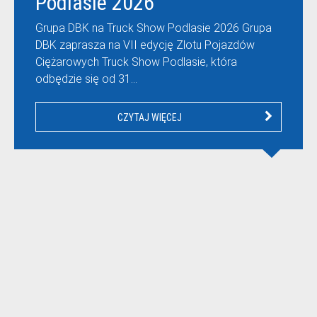
Podlasie 2026
Grupa DBK na Truck Show Podlasie 2026 Grupa
DBK zaprasza na VII edycję Zlotu Pojazdów
Ciężarowych Truck Show Podlasie, która
odbędzie się od 31…
CZYTAJ WIĘCEJ