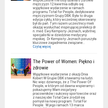
Współczesne metody dbania o zdrowie
mężczyzn 12 kwietnia odbyło się
wyjątkowe wydarzenie w ramach
programu Total for People, dedykowane
mężczyznom Grupy DBK. Była to druga
edycja cyklu, który wcześniej skierowany
był do pań. Tym razem uczestnicy mieli
okazję wysłuchać inspirującej prelekcji dr
n. med. Ewy Kempisty-Jeznach, wybitnej
specjalistki w dziedzinie medycyny
męskiej. Dr Kempisty-Jeznach poruszyła
kluczowe zagadnienia związane…
Czytaj więcej
The Power of Women: Piękno i
zdrowie
Wyjątkowe wydarzenie z okazji Dnia
Kobiet W Grupie DBK stawiamy na ludzi.
Nic więc dziwnego, że z The Power Of
People, w którym od dawna wspieramy i
pokazujemy Wam inicjatywy
pracowników i sukcesy sportowców oraz
z naszej idei Total Care zrodził się
pomysł na nowy program: Total For
People. W jego ramach 13 marca