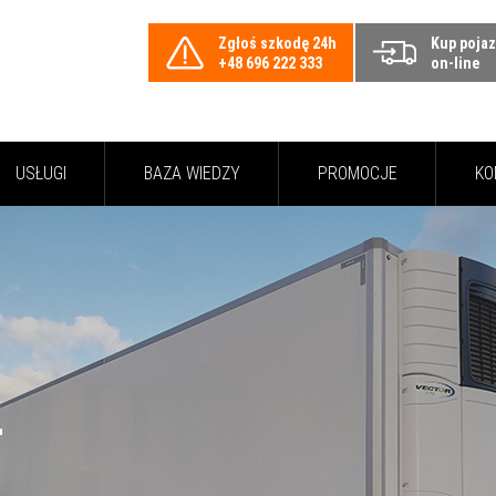
Zgłoś szkodę 24h
Kup poja
+48 696 222 333
on-line
USŁUGI
BAZA WIEDZY
PROMOCJE
KO
L