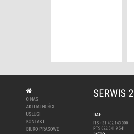
SERWIS 
O NAS
AKTUALNOŚCI
USŁUGI
DAF
KONTAKT
ITS +31 402 143 000
PTS 022 541 9 541
BIURO PRASOWE