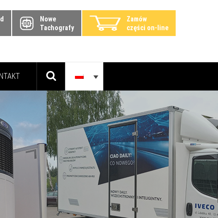
zd
Nowe
Zamów
Tachografy
części on-line
NTAKT