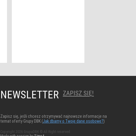
NEWSLETTER
ZAPISZ SIĘ!
Zapisz się, jeśli chcesz otrzymywać najnowsze informacje na
temat oferty Grupy DBK (
Jak dbamy o Twoje dane osobowe?
)
Copyright 2026 GrupaDBK © All Right reserved