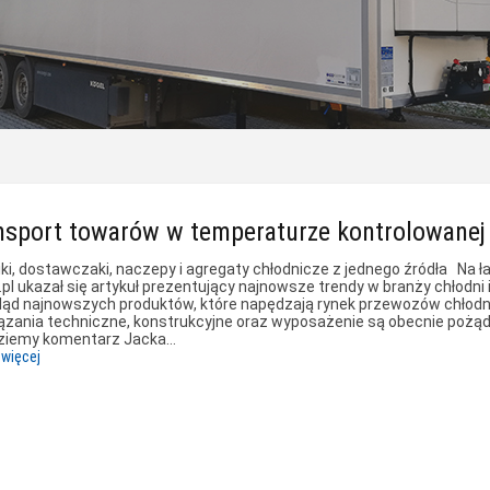
nsport towarów w temperaturze kontrolowanej
iki, dostawczaki, naczepy i agregaty chłodnicze z jednego źródła Na 
.pl ukazał się artykuł prezentujący najnowsze trendy w branży chłodni
ląd najnowszych produktów, które napędzają rynek przewozów chłodnic
ązania techniczne, konstrukcyjne oraz wyposażenie są obecnie pożą
ziemy komentarz Jacka…
 więcej